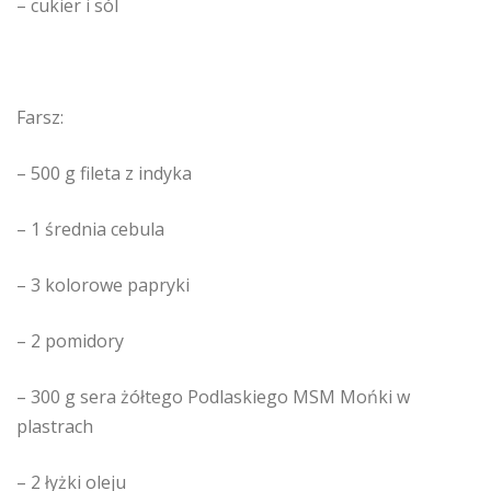
– cukier i sól
Farsz:
– 500 g fileta z indyka
– 1 średnia cebula
– 3 kolorowe papryki
– 2 pomidory
– 300 g sera żółtego Podlaskiego MSM Mońki w
plastrach
– 2 łyżki oleju