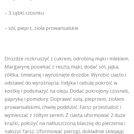
– 3 ząbki czosnku
– sól, pieprz, zioła prowansalskie
Drożdże rozkruszyć z cukrem, odrobiną mąki i mlekiem.
Margarynę posiekać z resztą mąki, dodać sól, jajka,
żółtka, śmietanę i wyrośnięte drożdże. Wyrobić ciasto i
odstawić do wyrośnięcia. Indyka i cebulę pokroić w
kostkę i podsmażyć na oleju. Dodać pokrojony czosnek,
paprykę i pomidory. Doprawić solą, pieprzem, ziołami
prowansalskimi, chwilę poddusić. Farsz przestudzić i
wymieszać z żółtym serem. Z ciasta uformować 2 duże
krążki, położyć na natłuszczoną blaszkę do pieczenia i
nałożyć farsz. Uformować pierogi, dokładnie sklejając