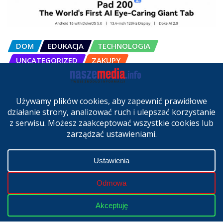
DOM
EDUKACJA
TECHNOLOGIA
UNCATEGORIZED
ZAKUPY
OSCAL Pad 200 alternatywą dla
laptopa. Nowy model trafił do
sprzedaży w Polsce
cze 27, 2026