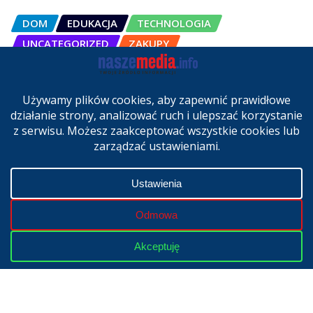
DOM
EDUKACJA
TECHNOLOGIA
UNCATEGORIZED
ZAKUPY
OSCAL Pad 200 alternatywą dla
laptopa. Nowy model trafił do
sprzedaży w Polsce
cze 27, 2026
Copyright © 2024 | Powered by
WordPress
|
NaszeMedia.info
realizacja
X-MediaGroup