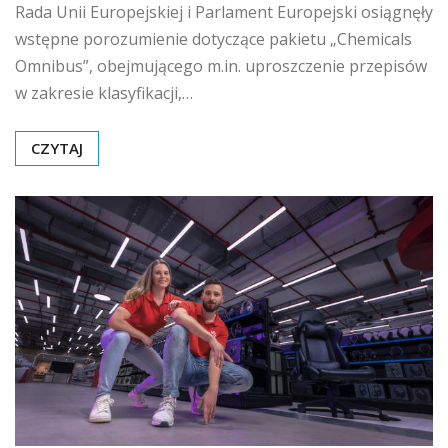
Rada Unii Europejskiej i Parlament Europejski osiągnęły
wstępne porozumienie dotyczące pakietu „Chemicals
Omnibus”, obejmującego m.in. uproszczenie przepisów
w zakresie klasyfikacji,…
CZYTAJ