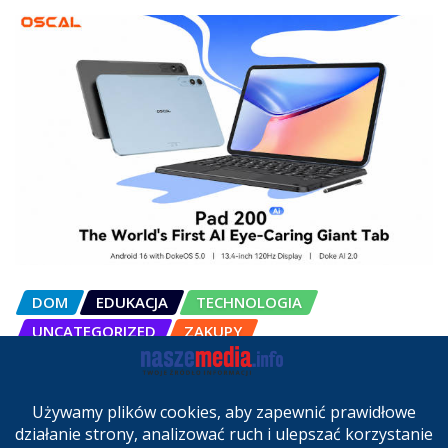
DOM
EDUKACJA
TECHNOLOGIA
UNCATEGORIZED
ZAKUPY
OSCAL Pad 200 alternatywą dla
laptopa. Nowy model trafił do
sprzedaży w Polsce