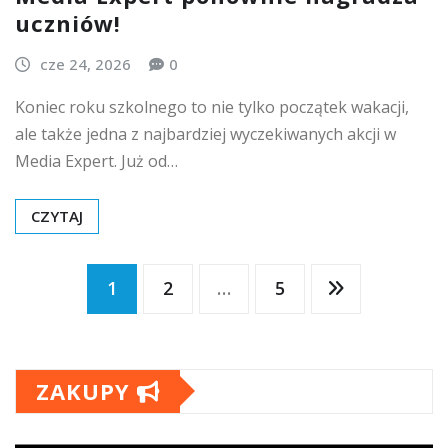
uczniów!
cze 24, 2026
0
Koniec roku szkolnego to nie tylko początek wakacji,
ale także jedna z najbardziej wyczekiwanych akcji w
Media Expert. Już od…
CZYTAJ
Stronicowanie
1
2
…
5
wpisów
ZAKUPY