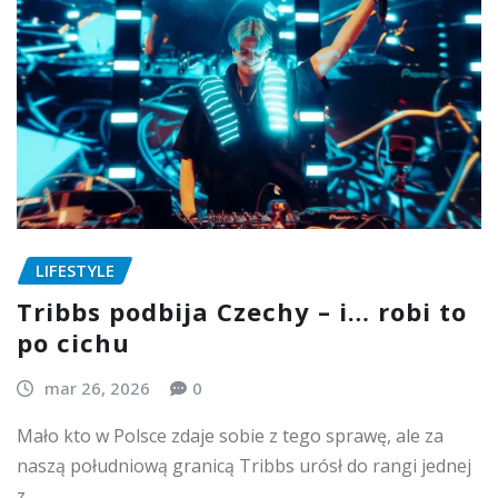
LIFESTYLE
Tribbs podbija Czechy – i… robi to
po cichu
mar 26, 2026
0
Mało kto w Polsce zdaje sobie z tego sprawę, ale za
naszą południową granicą Tribbs urósł do rangi jednej
z…