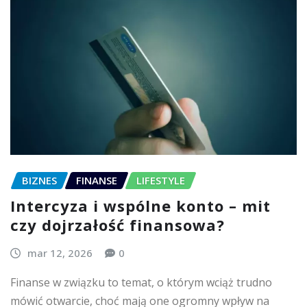
BIZNES
FINANSE
LIFESTYLE
Intercyza i wspólne konto – mit
czy dojrzałość finansowa?
mar 12, 2026
0
Finanse w związku to temat, o którym wciąż trudno
mówić otwarcie, choć mają one ogromny wpływ na