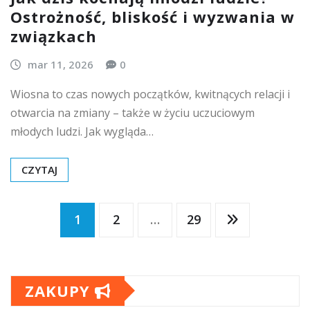
Ostrożność, bliskość i wyzwania w
związkach
mar 11, 2026
0
Wiosna to czas nowych początków, kwitnących relacji i
otwarcia na zmiany – także w życiu uczuciowym
młodych ludzi. Jak wygląda…
CZYTAJ
Stronicowanie
1
2
…
29
wpisów
ZAKUPY