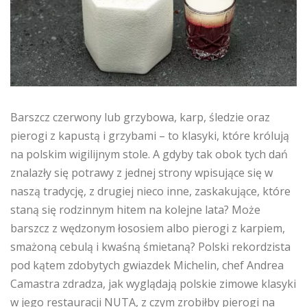
Barszcz czerwony lub grzybowa, karp, śledzie oraz
pierogi z kapustą i grzybami – to klasyki, które królują
na polskim wigilijnym stole. A gdyby tak obok tych dań
znalazły się potrawy z jednej strony wpisujące się w
naszą tradycję, z drugiej nieco inne, zaskakujące, które
staną się rodzinnym hitem na kolejne lata? Może
barszcz z wędzonym łososiem albo pierogi z karpiem,
smażoną cebulą i kwaśną śmietaną? Polski rekordzista
pod kątem zdobytych gwiazdek Michelin, chef Andrea
Camastra zdradza, jak wyglądają polskie zimowe klasyki
w jego restauracji NUTA, z czym zrobiłby pierogi na