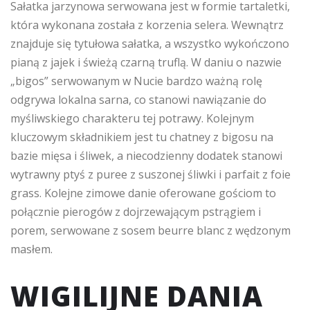
Sałatka jarzynowa serwowana jest w formie tartaletki,
która wykonana została z korzenia selera. Wewnątrz
znajduje się tytułowa sałatka, a wszystko wykończono
pianą z jajek i świeżą czarną truflą. W daniu o nazwie
„bigos” serwowanym w Nucie bardzo ważną rolę
odgrywa lokalna sarna, co stanowi nawiązanie do
myśliwskiego charakteru tej potrawy. Kolejnym
kluczowym składnikiem jest tu chatney z bigosu na
bazie mięsa i śliwek, a niecodzienny dodatek stanowi
wytrawny ptyś z puree z suszonej śliwki i parfait z foie
grass. Kolejne zimowe danie oferowane gościom to
połącznie pierogów z dojrzewającym pstrągiem i
porem, serwowane z sosem beurre blanc z wędzonym
masłem.
WIGILIJNE DANIA