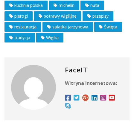
kuchnia polska
michelin
nuta
pierogi
potrawy wigilijne
przepisy
restauracja
sałatka jarzynowa
Święta
tradycja
Wigilia
FaceIT
Witryna internetowa: