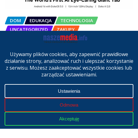
DOM
EDUKACJA
TECHNOLOGIA
UNCATEGORIZED
ZAKUPY
OSCAL Pad 200 alternatywą dla
laptopa. Nowy model trafił do
sprzedaży w Polsce
cze 27, 2026
Copyright © 2024 | Powered by
WordPress
|