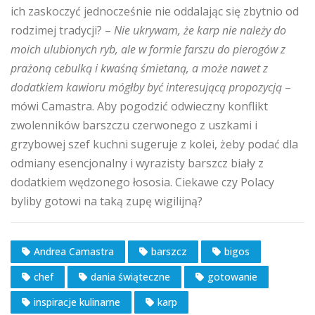
ich zaskoczyć jednocześnie nie oddalając się zbytnio od
rodzimej tradycji? –
Nie ukrywam, że karp nie należy do
moich ulubionych ryb, ale w formie farszu do pierogów z
prażoną cebulką i kwaśną śmietaną, a może nawet z
dodatkiem kawioru mógłby być interesującą propozycją
–
mówi Camastra. Aby pogodzić odwieczny konflikt
zwolenników barszczu czerwonego z uszkami i
grzybowej szef kuchni sugeruje z kolei, żeby podać dla
odmiany esencjonalny i wyrazisty barszcz biały z
dodatkiem wędzonego łososia. Ciekawe czy Polacy
byliby gotowi na taką zupę wigilijną?
Andrea Camastra
barszcz
bigos
chef
dania świąteczne
gotowanie
inspiracje kulinarne
karp