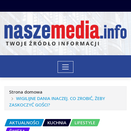
Przejdź
do
treści
Strona domowa
WIGILIJNE DANIA INACZEJ. CO ZROBIĆ, ŻEBY
ZASKOCZYĆ GOŚCI?
AKTUALNOŚCI
KUCHNIA
LIFESTYLE
ŚWIĘTA