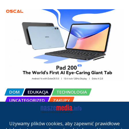
DOM
EDUKACJA
TECHNOLOGIA
UNCATEGORIZED
ZAKUPY
OSCAL Pad 200 alternatywą dla
laptopa. Nowy model trafił do
sprzedaży w Polsce