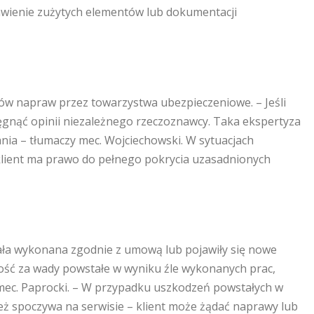
awienie zużytych elementów lub dokumentacji
ów napraw przez towarzystwa ubezpieczeniowe. – Jeśli
sięgnąć opinii niezależnego rzeczoznawcy. Taka ekspertyza
a – tłumaczy mec. Wojciechowski. W sytuacjach
 klient ma prawo do pełnego pokrycia uzasadnionych
stała wykonana zgodnie z umową lub pojawiły się nowe
ność za wady powstałe w wyniku źle wykonanych prac,
e mec. Paprocki. – W przypadku uszkodzeń powstałych w
eż spoczywa na serwisie – klient może żądać naprawy lub