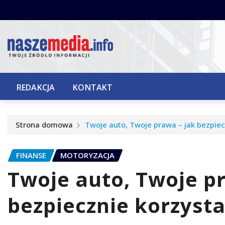
Przejdź
do
treści
REDAKCJA
KONTAKT
Strona domowa
Twoje auto, Twoje prawa – jak bezpiec
FINANSE
MOTORYZACJA
Twoje auto, Twoje p
bezpiecznie korzysta