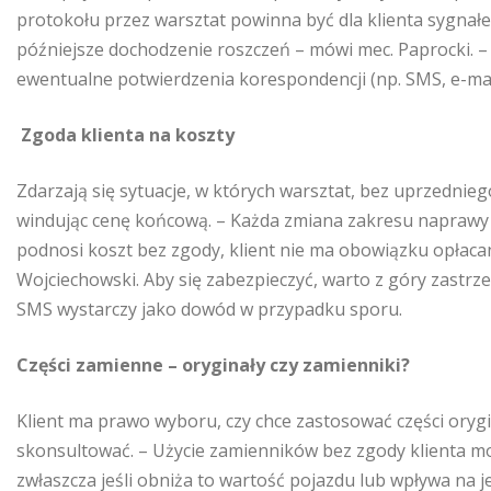
protokołu przez warsztat powinna być dla klienta sygna
późniejsze dochodzenie roszczeń – mówi mec. Paprocki. –
ewentualne potwierdzenia korespondencji (np. SMS, e-ma
Zgoda klienta na koszty
Zdarzają się sytuacje, w których warsztat, bez uprzednie
windując cenę końcową. – Każda zmiana zakresu naprawy p
podnosi koszt bez zgody, klient nie ma obowiązku opłaca
Wojciechowski. Aby się zabezpieczyć, warto z góry zastr
SMS wystarczy jako dowód w przypadku sporu.
Części zamienne – oryginały czy zamienniki?
Klient ma prawo wyboru, czy chce zastosować części orygi
skonsultować. – Użycie zamienników bez zgody klienta mo
zwłaszcza jeśli obniża to wartość pojazdu lub wpływa na 