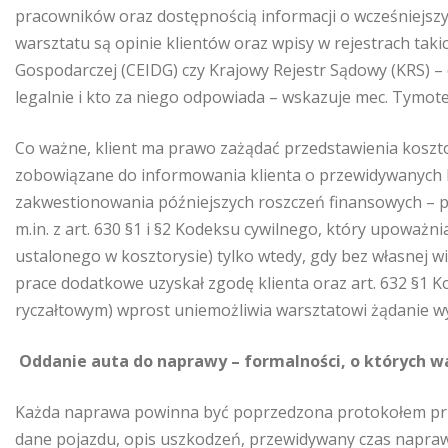
pracowników oraz dostępnością informacji o wcześniejszyc
warsztatu są opinie klientów oraz wpisy w rejestrach takic
Gospodarczej (CEIDG) czy Krajowy Rejestr Sądowy (KRS) – 
legalnie i kto za niego odpowiada – wskazuje mec. Tymot
Co ważne, klient ma prawo zażądać przedstawienia koszt
zobowiązane do informowania klienta o przewidywanych k
zakwestionowania późniejszych roszczeń finansowych – p
m.in. z art. 630 §1 i §2 Kodeksu cywilnego, który upoważ
ustalonego w kosztorysie) tylko wtedy, gdy bez własnej 
prace dodatkowe uzyskał zgodę klienta oraz art. 632 §1 
ryczałtowym) wprost uniemożliwia warsztatowi żądanie 
Oddanie auta do naprawy – formalności, o których w
Każda naprawa powinna być poprzedzona protokołem przy
dane pojazdu, opis uszkodzeń, przewidywany czas napra