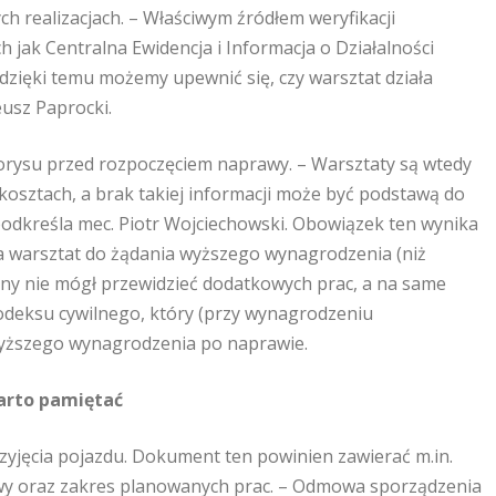
h realizacjach. – Właściwym źródłem weryfikacji
h jak Centralna Ewidencja i Informacja o Działalności
dzięki temu możemy upewnić się, czy warsztat działa
eusz Paprocki.
orysu przed rozpoczęciem naprawy. – Warsztaty są wtedy
osztach, a brak takiej informacji może być podstawą do
odkreśla mec. Piotr Wojciechowski. Obowiązek ten wynika
nia warsztat do żądania wyższego wynagrodzenia (niż
winy nie mógł przewidzieć dodatkowych prac, a na same
Kodeksu cywilnego, który (przy wynagrodzeniu
wyższego wynagrodzenia po naprawie.
arto pamiętać
jęcia pojazdu. Dokument ten powinien zawierać m.in.
wy oraz zakres planowanych prac. – Odmowa sporządzenia