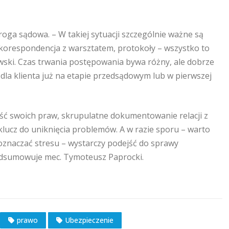
roga sądowa. – W takiej sytuacji szczególnie ważne są
, korespondencja z warsztatem, protokoły – wszystko to
ski. Czas trwania postępowania bywa różny, ale dobrze
a klienta już na etapie przedsądowym lub w pierwszej
ść swoich praw, skrupulatne dokumentowanie relacji z
klucz do uniknięcia problemów. A w razie sporu – warto
oznaczać stresu – wystarczy podejść do sprawy
odsumowuje mec. Tymoteusz Paprocki.
prawo
Ubezpieczenie