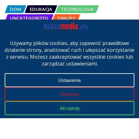
DOM
EDUKACJA
TECHNOLOGIA
UNCATEGORIZED
ZAKUPY
OSCAL Pad 200 alternatywą dla
laptopa. Nowy model trafił do
sprzedaży w Polsce
cze 27, 2026
Copyright © 2024 | Powered by
WordPress
|
NaszeMedia.info
realizacja
X-MediaGroup