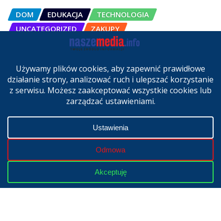
DOM
EDUKACJA
TECHNOLOGIA
UNCATEGORIZED
ZAKUPY
OSCAL Pad 200 alternatywą dla
laptopa. Nowy model trafił do
sprzedaży w Polsce
cze 27, 2026
Copyright © 2024 | Powered by
WordPress
|
NaszeMedia.info
realizacja
X-MediaGroup