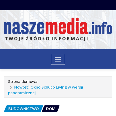
Przejdź
do
treści
Strona domowa
Nowość! Okno Schüco LivIng w wersji
panoramicznej
BUDOWNICTWO
DOM