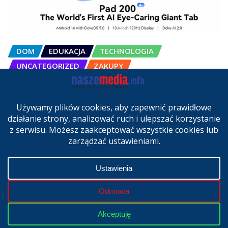
DOM
EDUKACJA
TECHNOLOGIA
UNCATEGORIZED
ZAKUPY
OSCAL Pad 200 alternatywą dla
laptopa. Nowy model trafił do
sprzedaży w Polsce
cze 27, 2026