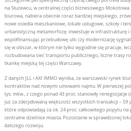
Szczególnie perspektywiczną częścią całego portfela bud
na Służewcu, w centralnej części biznesowego Mokotowa. D
biurowa, nabiera obecnie coraz bardziej miejskiego, zró
nowe osiedla mieszkaniowe, lokale usługowe, szkoły i tere
urbanistyczną metamorfozę: inwestuje w infrastrukturę i 
współfinansując przebudowę ulic czy modernizację sygnaliz
się w obszar, w którym nie tylko wygodnie się pracuje, lec
rozbudowana sieć transportu publicznego, liczne trasy 
tkankę miejską tej części Warszawy.
Z danych JLL i AXI IMMO wynika, że warszawski rynek b
kontraktów nad nowymi umowami najmu. W pierwszej poło
tys. mkw., z czego ponad 43 proc. stanowiły renegocjacje
już za zdecydowaną większość wszystkich transakcji – 59 p
które odpowiadają za ok. 24 proc. całkowitego popytu n
centralne dzielnice miasta. Pozostanie w sprawdzonej loka
dalszego rozwoju.