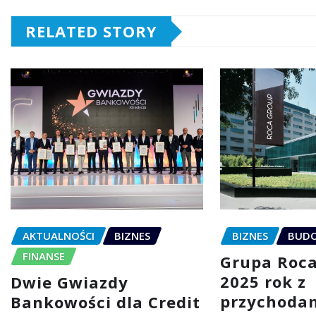
RELATED STORY
AKTUALNOŚCI
BIZNES
BIZNES
BUD
FINANSE
Grupa Roc
2025 rok z
Dwie Gwiazdy
przychodam
Bankowości dla Credit