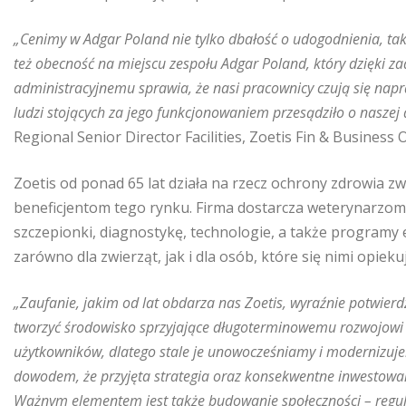
„Cenimy w Adgar Poland nie tylko dbałość o udogodnienia, takie
też obecność na miejscu zespołu Adgar Poland, który dzięki 
administracyjnemu sprawia, że nasi pracownicy czują się napr
ludzi stojących za jego funkcjonowaniem przesądziło o naszej
Regional Senior Director Facilities, Zoetis Fin & Business 
Zoetis od ponad 65 lat działa na rzecz ochrony zdrowia zw
beneficjentom tego rynku. Firma dostarcza weterynarzom
szczepionki, diagnostykę, technologie, a także programy 
zarówno dla zwierząt, jak i dla osób, które się nimi opiekuj
„Zaufanie, jakim od lat obdarza nas Zoetis, wyraźnie potwierd
tworzyć środowisko sprzyjające długoterminowemu rozwojowi i
użytkowników, dlatego stale je unowocześniamy i modernizujem
dowodem, że przyjęta strategia oraz konsekwentne inwestowa
Ważnym elementem jest także budowanie społeczności – regu