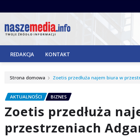
Przejdź
do
treści
REDAKCJA
KONTAKT
Strona domowa
Zoetis przedłuża najem biura w przest
AKTUALNOŚCI
BIZNES
Zoetis przedłuża na
przestrzeniach Adga