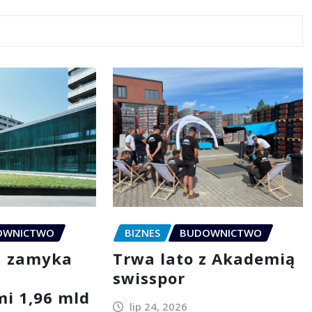
OWNICTWO
BIZNES
BUDOWNICTWO
a zamyka
Trwa lato z Akademią
swisspor
i 1,96 mld
lip 24, 2026