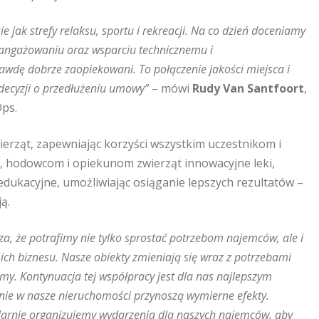
 jak strefy relaksu, sportu i rekreacji. Na co dzień doceniamy
zaangażowaniu oraz wsparciu technicznemu i
awdę dobrze zaopiekowani. To połączenie jakości miejsca i
 decyzji o przedłużeniu umowy”
– mówi
Rudy Van Santfoort
,
Ops.
ierząt, zapewniając korzyści wszystkim uczestnikom i
, hodowcom i opiekunom zwierząt innowacyjne leki,
edukacyjne, umożliwiając osiąganie lepszych rezultatów –
ą.
za, że potrafimy nie tylko sprostać potrzebom najemców, ale i
ch biznesu. Nasze obiekty zmieniają się wraz z potrzebami
y. Kontynuacja tej współpracy jest dla nas najlepszym
nie w nasze nieruchomości przynoszą wymierne efekty.
larnie organizujemy wydarzenia dla naszych najemców, aby