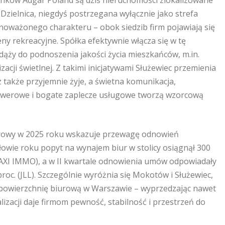
ynków Adgar Poland są dziś nieruchomości zlokalizowane
zielnica, niegdyś postrzegana wyłącznie jako strefa
wnoważonego charakteru – obok siedzib firm pojawiają się
ny rekreacyjne. Spółka efektywnie włącza się w tę
dąży do podnoszenia jakości życia mieszkańców, m.in.
acji świetlnej. Z takimi inicjatywami Służewiec przemienia
z także przyjemnie żyje, a świetna komunikacja,
rowerowe i bogate zaplecze usługowe tworzą wzorcową
iurowy w 2025 roku wskazuje przewagę odnowień
wie roku popyt na wynajem biur w stolicy osiągnął 300
 (AXI IMMO), a w II kwartale odnowienia umów odpowiadały
roc. (JLL). Szczególnie wyróżnia się Mokotów i Służewiec,
a powierzchnię biurową w Warszawie – wyprzedzając nawet
lizacji daje firmom pewność, stabilność i przestrzeń do