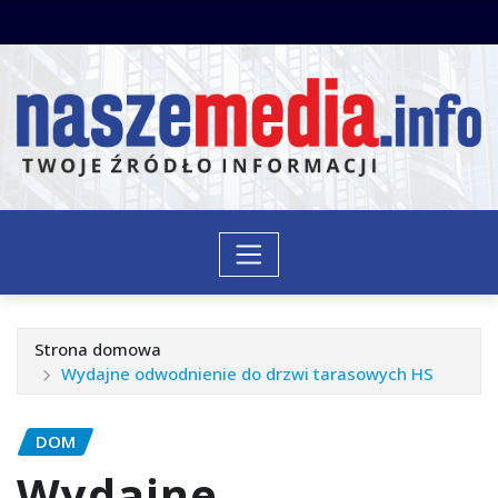
Przejdź
do
treści
Strona domowa
Wydajne odwodnienie do drzwi tarasowych HS
DOM
Wydajne