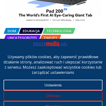
DOM
EDUKACJA
TECHNOLOGIA
UNCATEGORIZED
ZAKUPY
OSCAL Pad 200 alternatywą dla
laptopa. Nowy model trafił do
sprzedaży w Polsce
cze 27, 2026