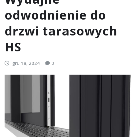
odwodnienie do
drzwi tarasowych
HS
gru 18, 2024
0