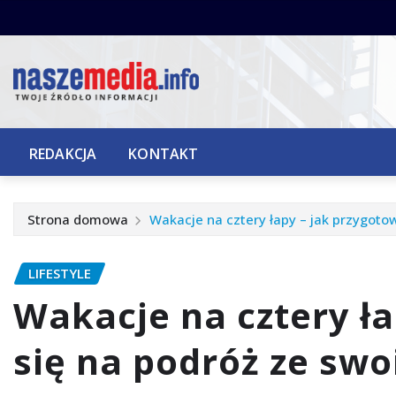
Przejdź
do
treści
REDAKCJA
KONTAKT
Strona domowa
Wakacje na cztery łapy – jak przygoto
LIFESTYLE
Wakacje na cztery ł
się na podróż ze sw