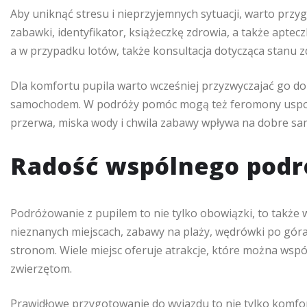
Aby uniknąć stresu i nieprzyjemnych sytuacji, warto przy
zabawki, identyfikator, książeczkę zdrowia, a także aptec
a w przypadku lotów, także konsultacja dotycząca stanu zd
Dla komfortu pupila warto wcześniej przyzwyczajać go do 
samochodem. W podróży pomóc mogą też feromony uspokaj
przerwa, miska wody i chwila zabawy wpływa na dobre sa
Radość wspólnego pod
Podróżowanie z pupilem to nie tylko obowiązki, to także w
nieznanych miejscach, zabawy na plaży, wędrówki po góra
stronom. Wiele miejsc oferuje atrakcje, które można wspó
zwierzętom.
Prawidłowe przygotowanie do wyjazdu to nie tylko komfort