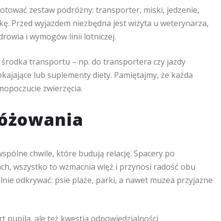
gotować zestaw podróżny: transporter, miski, jedzenie,
zkę. Przed wyjazdem niezbędna jest wizyta u weterynarza,
rowia i wymogów linii lotniczej.
środka transportu – np. do transportera czy jazdy
ające lub suplementy diety. Pamiętajmy, że każda
mopoczucie zwierzęcia.
różowania
spólne chwile, które budują relację. Spacery po
ch, wszystko to wzmacnia więź i przynosi radość obu
lnie odkrywać: psie plaże, parki, a nawet muzea przyjazne
 pupila, ale też kwestia odpowiedzialności