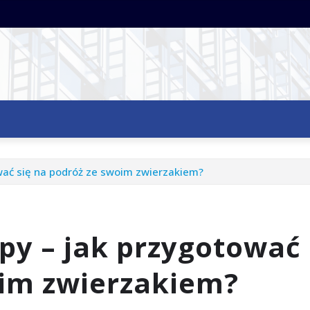
wać się na podróż ze swoim zwierzakiem?
apy – jak przygotować
oim zwierzakiem?