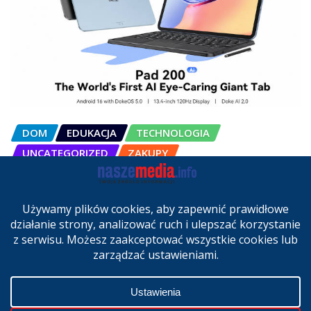
DOM
EDUKACJA
TECHNOLOGIA
UNCATEGORIZED
ZAKUPY
OSCAL Pad 200 alternatywą dla
laptopa. Nowy model trafił do
sprzedaży w Polsce
cze 27, 2026