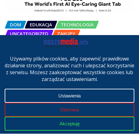
DOM
EDUKACJA
TECHNOLOGIA
UNCATEGORIZED
ZAKUPY
OSCAL Pad 200 alternatywą dla
laptopa. Nowy model trafił do
sprzedaży w Polsce
cze 27, 2026
Copyright © 2024 | Powered by
WordPress
|