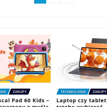
GIA
ZAKUPY
TECHNOLOGIA
ZAKUPY
cal Pad 60 Kids –
Laptop czy tablet
stworzony z myślą
trzeba wybierać 