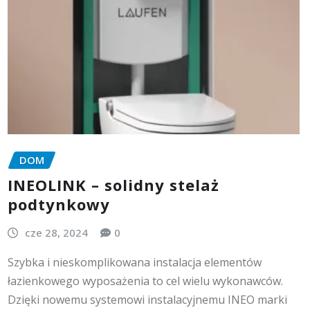
DOM
INEOLINK – solidny stelaż
podtynkowy
cze 28, 2024
0
Szybka i nieskomplikowana instalacja elementów
łazienkowego wyposażenia to cel wielu wykonawców.
Dzięki nowemu systemowi instalacyjnemu INEO marki