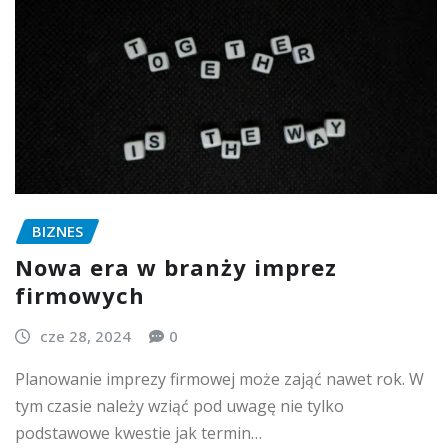
BIZNES
Nowa era w branży imprez
firmowych
cze 28, 2024
0
Planowanie imprezy firmowej może zająć nawet rok. W
tym czasie należy wziąć pod uwagę nie tylko
podstawowe kwestie jak termin…