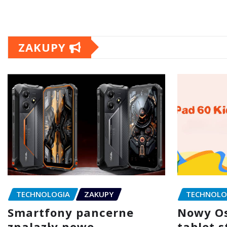
wpisów
ZAKUPY
TECHNOLOGIA
ZAKUPY
TECHNOLO
Smartfony pancerne
Nowy Os
znalazły nowe
tablet 