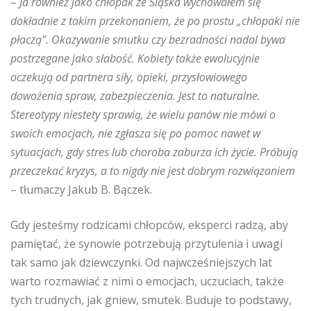
–
Ja również jako chłopak ze Śląska wychowałem się
dokładnie z takim przekonaniem, że po prostu „chłopaki nie
płaczą”. Okazywanie smutku czy bezradności nadal bywa
postrzegane jako słabość. Kobiety także ewolucyjnie
oczekują od partnera siły, opieki, przysłowiowego
dowożenia spraw, zabezpieczenia. Jest to naturalne.
Stereotypy niestety sprawią, że wielu panów nie mówi o
swoich emocjach, nie zgłasza się po pomoc nawet w
sytuacjach, gdy stres lub choroba zaburza ich życie. Próbują
przeczekać kryzys, a to nigdy nie jest dobrym rozwiązaniem
– tłumaczy Jakub B. Bączek.
Gdy jesteśmy rodzicami chłopców, eksperci radzą, aby
pamiętać, że synowie potrzebują przytulenia i uwagi
tak samo jak dziewczynki. Od najwcześniejszych lat
warto rozmawiać z nimi o emocjach, uczuciach, także
tych trudnych, jak gniew, smutek. Buduje to podstawy,