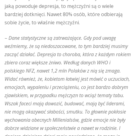
jaką powoduje depresja, to mężczyźni są o wiele
bardziej dotknięci. Nawet 80% osób, które odbierają
sobie życie, to właśnie mężczyźni.
–
Dane statystyczne są zatrważające. Gdy pod uwagę
weźmiemy, że są niedoszacowane, to tym bardziej musimy
zacząć działać. Depresja to choroba, która z każdym rokiem
zbiera coraz większe żniwo. Według danych WHO i
polskiego NFZ, nawet 1,2 mln Polaków z nią się zmaga.
Widać również, że, kobietom łatwiej jest mówić o uczuciach,
emocjach, wypaleniu i przeciążeniu, co jest bardzo dobrym
zjawiskiem, w przypadku mężczyzn to wciąż tematy tabu.
Wszak faceci mają dowozić, budować, mają być liderami,
nie mogą okazywać słabości, smutku. To głownie pokłosie
wychowania obecnych Millenialsów, gdzie emocje nie były
dobrze widziane w społeczeństwie a nawet w rodzinie. I