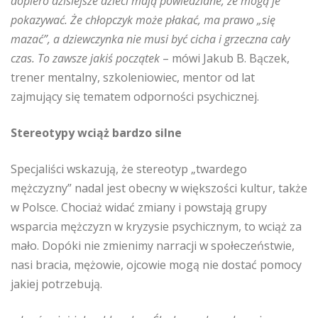
dopiero dzisiejsze dzieci mają powiedziane, że mogą je
pokazywać. Że chłopczyk może płakać, ma prawo „się
mazać”, a dziewczynka nie musi być cicha i grzeczna cały
czas. To zawsze jakiś początek
– mówi Jakub B. Bączek,
trener mentalny, szkoleniowiec, mentor od lat
zajmujący się tematem odporności psychicznej.
Stereotypy wciąż bardzo silne
Specjaliści wskazują, że stereotyp „twardego
mężczyzny” nadal jest obecny w większości kultur, także
w Polsce. Chociaż widać zmiany i powstają grupy
wsparcia mężczyzn w kryzysie psychicznym, to wciąż za
mało. Dopóki nie zmienimy narracji w społeczeństwie,
nasi bracia, mężowie, ojcowie mogą nie dostać pomocy
jakiej potrzebują.