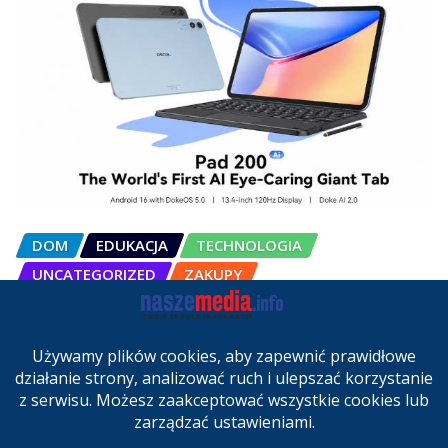
DOM
EDUKACJA
TECHNOLOGIA
UNCATEGORIZED
ZAKUPY
OSCAL Pad 200 alternatywą dla
laptopa. Nowy model trafił do
sprzedaży w Polsce
cze 27, 2026