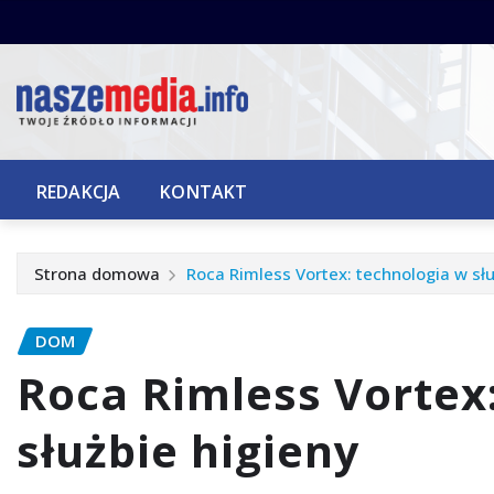
Przejdź
do
treści
REDAKCJA
KONTAKT
Strona domowa
Roca Rimless Vortex: technologia w słu
DOM
Roca Rimless Vortex
służbie higieny