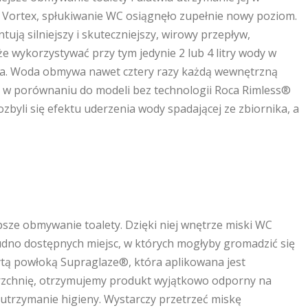
® Vortex, spłukiwanie WC osiągnęło zupełnie nowy poziom.
ją silniejszy i skuteczniejszy, wirowy przepływ,
e wykorzystywać przy tym jedynie 2 lub 4 litry wody w
nia. Woda obmywa nawet cztery razy każdą wewnętrzną
e w porównaniu do modeli bez technologii Roca Rimless®
ozbyli się efektu uderzenia wody spadającej ze zbiornika, a
psze obmywanie toalety. Dzięki niej wnętrze miski WC
dno dostępnych miejsc, w których mogłyby gromadzić się
rytą powłoką Supraglaze®, która aplikowana jest
erzchnię, otrzymujemy produkt wyjątkowo odporny na
e utrzymanie higieny. Wystarczy przetrzeć miskę