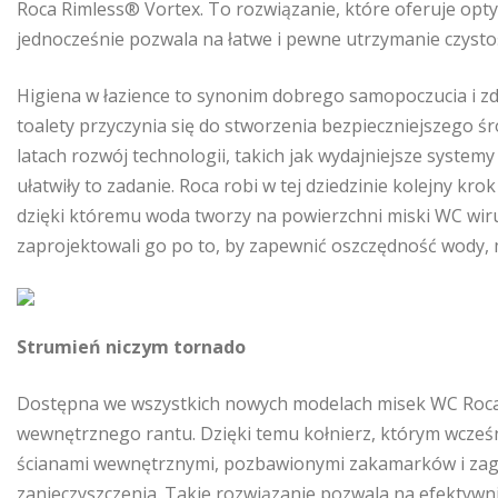
Roca Rimless® Vortex. To rozwiązanie, które oferuje op
jednocześnie pozwala na łatwe i pewne utrzymanie czystoś
Higiena w łazience to synonim dobrego samopoczucia i zd
toalety przyczynia się do stworzenia bezpieczniejszego ś
latach rozwój technologii, takich jak wydajniejsze system
ułatwiły to zadanie. Roca robi w tej dziedzinie kolejny k
dzięki któremu woda tworzy na powierzchni miski WC wiruj
zaprojektowali go po to, by zapewnić oszczędność wody, 
Strumień niczym tornado
Dostępna we wszystkich nowych modelach misek WC Roca
wewnętrznego rantu. Dzięki temu kołnierz, którym wcześn
ścianami wewnętrznymi, pozbawionymi zakamarków i zagł
zanieczyszczenia. Takie rozwiązanie pozwala na efektywni