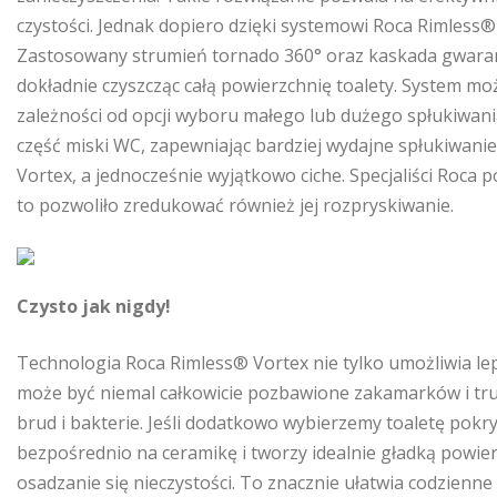
czystości. Jednak dopiero dzięki systemowi Roca Rimless
Zastosowany strumień tornado 360° oraz kaskada gwarantu
dokładnie czyszcząc całą powierzchnię toalety. System moż
zależności od opcji wyboru małego lub dużego spłukiwa
część miski WC, zapewniając bardziej wydajne spłukiwani
Vortex, a jednocześnie wyjątkowo ciche. Specjaliści Roca p
to pozwoliło zredukować również jej rozpryskiwanie.
Czysto jak nigdy!
Technologia Roca Rimless® Vortex nie tylko umożliwia le
może być niemal całkowicie pozbawione zakamarków i tru
brud i bakterie. Jeśli dodatkowo wybierzemy toaletę pok
bezpośrednio na ceramikę i tworzy idealnie gładką powi
osadzanie się nieczystości. To znacznie ułatwia codzienn