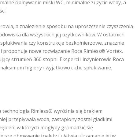
tymalne obmywanie miski WC, minimalne zużycie wody, a
ci.
rowia, a znalezienie sposobu na uproszczenie czyszczenia
rodowiska dla wszystkich jej użytkowników. W ostatnich
y spłukiwania czy konstrukcje bezkołnierzowe, znacznie
rok i proponuje nowe rozwiązanie Roca Rimless® Vortex,
ący strumień 360 stopni. Eksperci i inżynierowie Roca
maksimum higieny i wyjątkowo ciche spłukiwanie.
 technologia Rimless® wyróżnia się brakiem
iej przepływała woda, zastąpiony został gładkimi
ębień, w których mogłyby gromadzić się
ejsze obmywanie toalety i ułatwia utrzymanie jej w