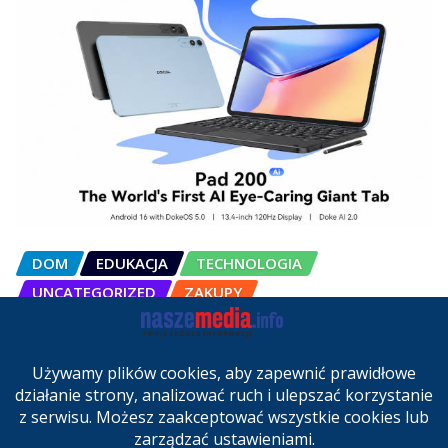
DOM
EDUKACJA
TECHNOLOGIA
UNCATEGORIZED
ZAKUPY
OSCAL Pad 200 alternatywą dla
laptopa. Nowy model trafił do
sprzedaży w Polsce
cze 27, 2026