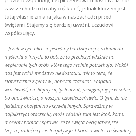
poczucia wspólnoty, bezpieczeństwa, miłości. Na koniec
zawsze chodzi o to aby coś kupić, jednak kluczem jest
tutaj właśnie zmiana jaka w nas zachodzi przed
świętami. Stajemy się bardziej uważni, uczuciowi,
współczujący.
–
Jeżeli w tym okresie jesteśmy bardziej hojni, skłonni do
myślenia o innych, to dobrze to przełożyć właśnie na
wspieranie tych osób, które tego realnie potrzebują. Wokół
nas jest wciąż mnóstwo niedostatku, mimo tego, że
statystycznie żyjemy w „dobrych czasach”. Empatia,
wrażliwość, nie bójmy się tych uczuć, pielęgnujmy je w sobie,
bo one świadczą o naszym człowieczeństwie. O tym, że nie
jesteśmy obojętni na krzywdę innych. Sprawdźmy w
najbliższym otoczeniu, może właśnie tam jest ktoś, komu
możemy pomóc i sprawić, że te święta będą łatwiejsze,
lżejsze, radośniejsze. Inicjatyw jest bardzo wiele. To świadczy