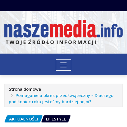
Przejdź
do
treści
Strona domowa
Pomaganie a okres przedświąteczny – Dlaczego
pod koniec roku jesteśmy bardziej hojni?
AKTUALNOŚCI
LIFESTYLE