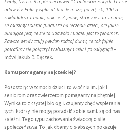
kwoty, było to 9 a później nawet 11 milionów złotych. I to się
udawało! Polacy wpłacali kto ile może, po 20, 50, 100 zł,
zakładali skarbonki, aukcje. Z jednej strony jest to smutne,
że musimy zbierać fundusze na leczenie dzieci, ale jakże
budujące jest, że się to udawało i udaje. Jest to fenomen.
Zawsze wtedy czuję pewien rodzaj dumy, że tak fajnie
potrafimy się połączyć w słusznym celu i go osiągnąć!
–
mówi Jakub B. Bączek.
Komu pomagamy najczęściej?
Pozostając w temacie dzieci, to właśnie im, jak i
seniorom oraz zwierzętom pomagamy najchętniej.
Wynika to z czystej biologii, czujemy chęć wspierania
tych, którzy nie mogą poradzić sobie sami, są od nas
zależni. Tego typu zachowania świadczą o sile
społeczeństwa. To jak dbamy o słabszych pokazuje