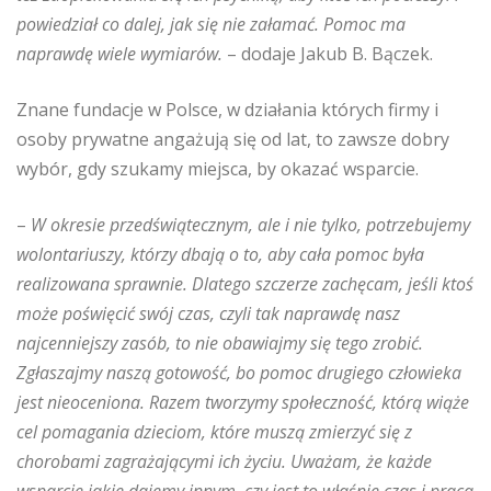
powiedział co dalej, jak się nie załamać. Pomoc ma
naprawdę wiele wymiarów.
– dodaje Jakub B. Bączek.
Znane fundacje w Polsce, w działania których firmy i
osoby prywatne angażują się od lat, to zawsze dobry
wybór, gdy szukamy miejsca, by okazać wsparcie.
–
W okresie przedświątecznym, ale i nie tylko, potrzebujemy
wolontariuszy, którzy dbają o to, aby cała pomoc była
realizowana sprawnie. Dlatego szczerze zachęcam, jeśli ktoś
może poświęcić swój czas, czyli tak naprawdę nasz
najcenniejszy zasób, to nie obawiajmy się tego zrobić.
Zgłaszajmy naszą gotowość, bo pomoc drugiego człowieka
jest nieoceniona. Razem tworzymy społeczność, którą wiąże
cel pomagania dzieciom, które muszą zmierzyć się z
chorobami zagrażającymi ich życiu. Uważam, że każde
wsparcie jakie dajemy innym, czy jest to właśnie czas i praca