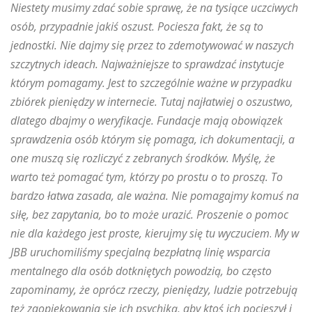
Niestety musimy zdać sobie sprawę, że na tysiące uczciwych
osób, przypadnie jakiś oszust. Pociesza fakt, że są to
jednostki. Nie dajmy się przez to zdemotywować w naszych
szczytnych ideach. Najważniejsze to sprawdzać instytucje
którym pomagamy. Jest to szczególnie ważne w przypadku
zbiórek pieniędzy w internecie. Tutaj najłatwiej o oszustwo,
dlatego dbajmy o weryfikacje. Fundacje mają obowiązek
sprawdzenia osób którym się pomaga, ich dokumentacji, a
one muszą się rozliczyć z zebranych środków. Myślę, że
warto też pomagać tym, którzy po prostu o to proszą. To
bardzo łatwa zasada, ale ważna. Nie pomagajmy komuś na
siłę, bez zapytania, bo to może urazić.
Proszenie o pomoc
nie dla każdego jest proste, kierujmy się tu wyczuciem
.
My w
JBB uruchomiliśmy specjalną bezpłatną linię wsparcia
mentalnego dla osób dotkniętych powodzią, bo często
zapominamy, że oprócz rzeczy, pieniędzy, ludzie potrzebują
też zaopiekowania się ich psychiką, aby ktoś ich pocieszył i