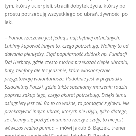
tym, którzy ucierpieli, stracili dobytek życia, którzy po
prostu potrzebują wszystkiego od ubrań, żywności po
leki.
–
Pomoc rzeczowa jest jedną z najchętniej udzielanych.
Lubimy kupować innym to, czego potrzebują. Wolimy to od
dawania pieniędzy. Stąd popularność zbiórek np. Fundacji
Daj Herbatę, gdzie często można przekazać ciepłe ubrania,
buty, telefony ale też jedzenie, które własnoręcznie
przygotowują wolontariusze. Podobnie jest w przypadku
Szlachetnej Paczki, gdzie także spełniamy marzenia rodzin
poprzez zakup tego, czego akurat potrzebują. Dzięki temu
osiągnięty jest cel. Bo to co ważne, to pomagać z głową. Nie
przekazywać innym ubrań, których nie użyją, tylko dlatego,
że chcemy się pozbyć nadmiaru rzeczy z szafy, to nie jest
wówczas realna pomoc
. – mówi Jakub B. Bączek, trener
mentalny, założyciel Fundacji Jakuba B. Bączka.