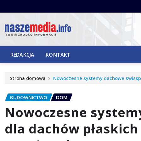
Przejdź
do
treści
REDAKCJA
KONTAKT
Strona domowa
Nowoczesne systemy dachowe swisspor
BUDOWNICTWO
DOM
Nowoczesne system
dla dachów płaskich 