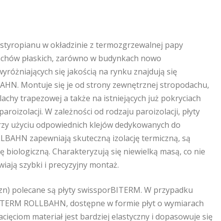
e styropianu w okładzinie z termozgrzewalnej papy
dachów płaskich, zarówno w budynkach nowo
óżniających się jakością na rynku znajdują się
N. Montuje się je od strony zewnętrznej stropodachu,
achy trapezowej a także na istniejących już pokryciach
oizolacji. W zależności od rodzaju paroizolacji, płyty
przy użyciu odpowiednich klejów dedykowanych do
BAHN zapewniają skuteczną izolację termiczną, są
biologiczną. Charakteryzują się niewielką masą, co nie
wiają szybki i precyzyjny montaż.
izn) polecane są płyty swissporBITERM. W przypadku
ITERM ROLLBAHN, dostępne w formie płyt o wymiarach
ęciom materiał jest bardziej elastyczny i dopasowuje się