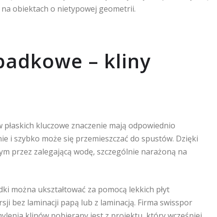
na obiektach o nietypowej geometrii.
padkowe – kliny
 płaskich kluczowe znaczenie mają odpowiednio
e i szybko może się przemieszczać do spustów. Dzięki
 przez zalegającą wodę, szczególnie narażoną na
adki można ukształtować za pomocą lekkich płyt
ji bez laminacji papą lub z laminacją. Firma swisspor
lenia klinów pobierany jest z projektu, który wcześniej