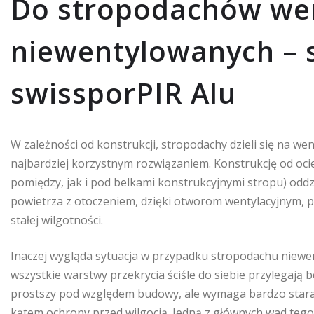
Do stropodachów we
niewentylowanych – 
swissporPIR Alu
W zależności od konstrukcji, stropodachy dzieli się na w
najbardziej korzystnym rozwiązaniem. Konstrukcję od ociep
pomiędzy, jak i pod belkami konstrukcyjnymi stropu) odd
powietrza z otoczeniem, dzięki otworom wentylacyjnym, p
stałej wilgotności.
Inaczej wygląda sytuacja w przypadku stropodachu niewe
wszystkie warstwy przekrycia ściśle do siebie przylegają 
prostszy pod względem budowy, ale wymaga bardzo stara
kątem ochrony przed wilgocią. Jedną z głównych wad tego 