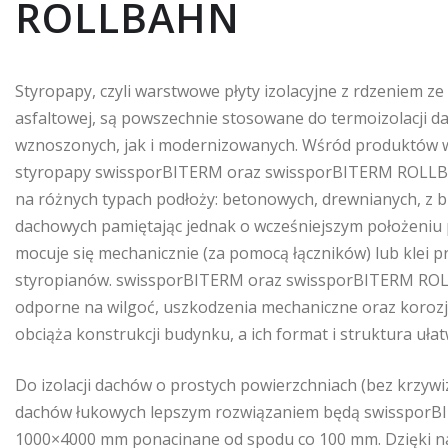
ROLLBAHN
Styropapy, czyli warstwowe płyty izolacyjne z rdzeniem z
asfaltowej, są powszechnie stosowane do termoizolacji 
wznoszonych, jak i modernizowanych. Wśród produktów wyr
styropapy swissporBITERM oraz swissporBITERM ROLLBAH
na różnych typach podłoży: betonowych, drewnianych, z bl
dachowych pamiętając jednak o wcześniejszym położeniu par
mocuje się mechanicznie (za pomocą łączników) lub klei 
styropianów. swissporBITERM oraz swissporBITERM ROLL
odporne na wilgoć, uszkodzenia mechaniczne oraz korozję 
obciąża konstrukcji budynku, a ich format i struktura ułat
Do izolacji dachów o prostych powierzchniach (bez krzyw
dachów łukowych lepszym rozwiązaniem będą swissporB
1000×4000 mm ponacinane od spodu co 100 mm. Dzięki naci