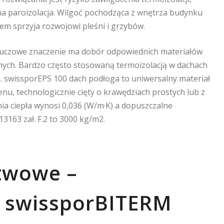
na paroizolacja. Wilgoć pochodząca z wnętrza budynku
m sprzyja rozwojowi pleśni i grzybów.
uczowe znaczenie ma dobór odpowiednich materiałów
yjnych. Bardzo często stosowaną termoizolacją w dachach
. swissporEPS 100 dach podłoga to uniwersalny materiał
nu, technologicznie cięty o krawędziach prostych lub z
a ciepła wynosi 0,036 (W/m·K) a dopuszczalne
163 zał. F.2 to 3000 kg/m2.
stwowe –
z swissporBITERM