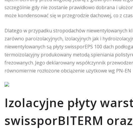
szczególnie gdy nie zostanie prawidłowo dobrana i ułożo
może kondensować się w przegrodzie dachowej, co z czase
Dlatego w przypadku stropodachów niewentylowanych kl
zarówno paroizolacyjnych, izolacyjnych jak i hydroizolac
niewentylowanych są płyty swissporEPS 100 dach podłoga
termoizolacyjny produkowany metodą spieniania polistyre
frezowanych. Jego deklarowany współczynnik przewodzeni
równomiernie rozłożone obciążenie użytkowe wg PN-EN 13
Izolacyjne płyty war
swissporBITERM ora