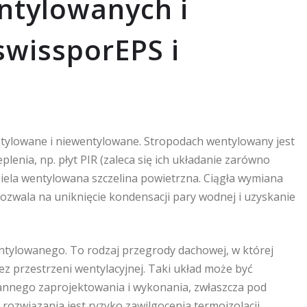
ntylowanych i
swissporEPS i
entylowane i niewentylowane. Stropodach wentylowany jest
lenia, np. płyt PIR (zaleca się ich układanie zarówno
ziela wentylowana szczelina powietrzna. Ciągła wymiana
ozwala na uniknięcie kondensacji pary wodnej i uzyskanie
ntylowanego. To rodzaj przegrody dachowej, w której
bez przestrzeni wentylacyjnej. Taki układ może być
nnego zaprojektowania i wykonania, zwłaszcza pod
rozwiązania jest ryzyko zawilgocenia termoizolacji,