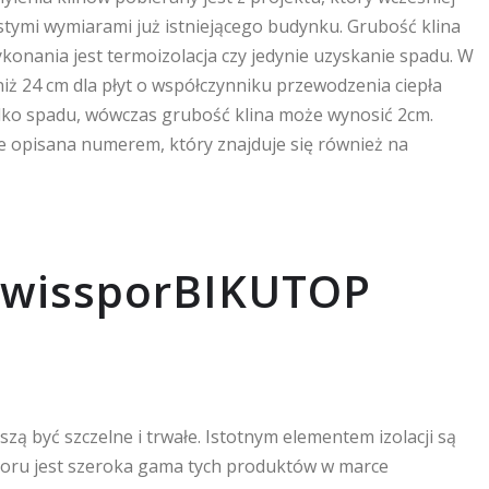
tymi wymiarami już istniejącego budynku. Grubość klina
konania jest termoizolacja czy jedynie uzyskanie spadu. W
iż 24 cm dla płyt o współczynniku przewodzenia ciepła
tylko spadu, wówczas grubość klina może wynosić 2cm.
kże opisana numerem, który znajduje się również na
 swissporBIKUTOP
zą być szczelne i trwałe. Istotnym elementem izolacji są
boru jest szeroka gama tych produktów w marce