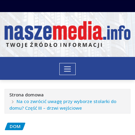
Przejdź
do
treści
Strona domowa
Na co zwrócić uwagę przy wyborze stolarki do
domu? Część III – drzwi wejściowe
DOM