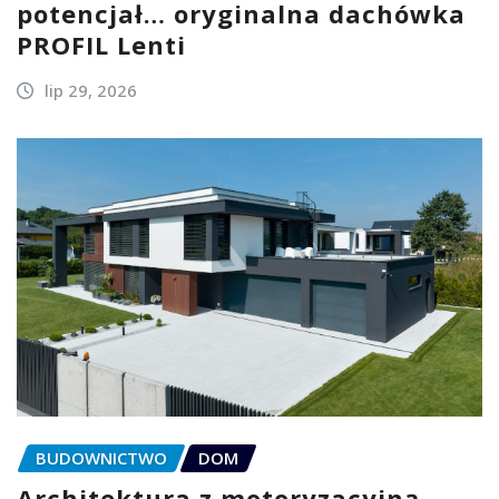
potencjał… oryginalna dachówka
PROFIL Lenti
lip 29, 2026
BUDOWNICTWO
DOM
Architektura z motoryzacyjną