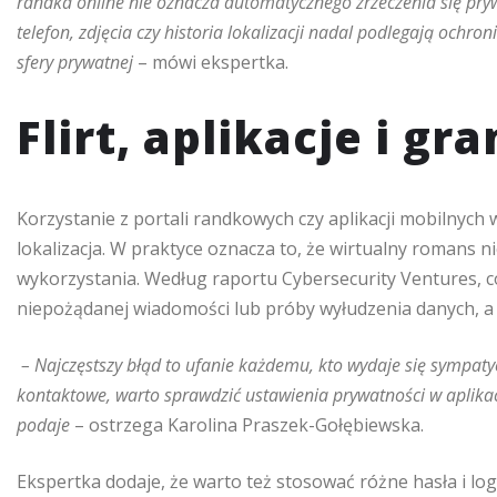
randka online nie oznacza automatycznego zrzeczenia się prywa
telefon, zdjęcia czy historia lokalizacji nadal podlegają och
sfery prywatnej
– mówi ekspertka.
Flirt, aplikacje i g
Korzystanie z portali randkowych czy aplikacji mobilnych w
lokalizacja. W praktyce oznacza to, że wirtualny romans n
wykorzystania. Według raportu Cybersecurity Ventures, co
niepożądanej wiadomości lub próby wyłudzenia danych, a 
– Najczęstszy błąd to ufanie każdemu, kto wydaje się sympaty
kontaktowe, warto sprawdzić ustawienia prywatności w aplikacji 
podaje
– ostrzega Karolina Praszek-Gołębiewska.
Ekspertka dodaje, że warto też stosować różne hasła i lo