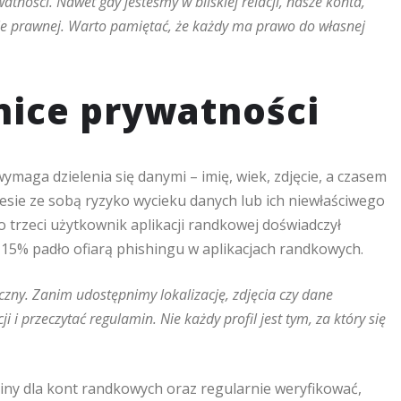
tności. Nawet gdy jesteśmy w bliskiej relacji, nasze konta,
ronie prawnej. Warto pamiętać, że każdy ma prawo do własnej
ranice prywatności
ymaga dzielenia się danymi – imię, wiek, zdjęcie, a czasem
iesie ze sobą ryzyko wycieku danych lub ich niewłaściwego
 trzeci użytkownik aplikacji randkowej doświadczył
15% padło ofiarą phishingu w aplikacjach randkowych.
czny. Zanim udostępnimy lokalizację, zdjęcia czy dane
i przeczytać regulamin. Nie każdy profil jest tym, za który się
giny dla kont randkowych oraz regularnie weryfikować,