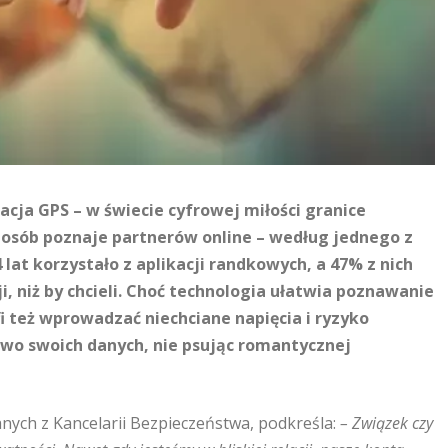
zacja GPS – w świecie cyfrowej miłości granice
 osób poznaje partnerów online – według jednego z
at korzystało z aplikacji randkowych, a 47% z nich
ji, niż by chcieli. Choć technologia ułatwia poznawanie
fi też wprowadzać niechciane napięcia i ryzyko
two swoich danych, nie psując romantycznej
anych z Kancelarii Bezpieczeństwa, podkreśla:
– Związek czy