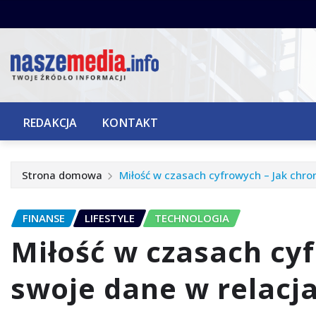
Przejdź
do
treści
REDAKCJA
KONTAKT
Strona domowa
Miłość w czasach cyfrowych – Jak chron
FINANSE
LIFESTYLE
TECHNOLOGIA
Miłość w czasach cyf
swoje dane w relacj