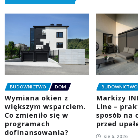
BUDOWNICTWO
DOM
BUDOWNICTWO
Wymiana okien z
Markizy I
większym wsparciem.
Line – pra
Co zmieniło się w
sposób na 
programach
przed upa
dofinansowania?
sie 6, 2026