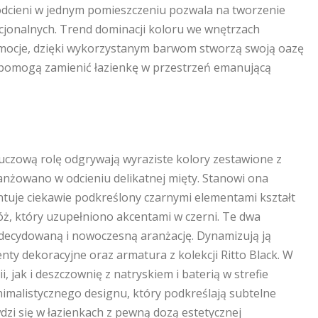
h odcieni w jednym pomieszczeniu pozwala na tworzenie
cjonalnych. Trend dominacji koloru we wnętrzach
e emocje, dzięki wykorzystanym barwom stworzą swoją oazę
 pomogą zamienić łazienkę w przestrzeń emanującą
czową rolę odgrywają wyraziste kolory zestawione z
anżowano w odcieniu delikatnej mięty. Stanowi ona
centuje ciekawie podkreślony czarnymi elementami kształt
óż, który uzupełniono akcentami w czerni. Te dwa
zdecydowaną i nowoczesną aranżację. Dynamizują ją
ty dekoracyjne oraz armatura z kolekcji Ritto Black. W
, jak i deszczownię z natryskiem i baterią w strefie
inimalistycznego designu, który podkreślają subtelne
awdzi się w łazienkach z pewną dozą estetycznej