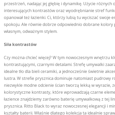
przestrzeń, nadając jej głębię i dynamikę. Użycie różnyc
interesujących kontrastów oraz wyodrębnianie stref funk
opanował też łazienki. Ci, którzy lubią tu wyciszać swoj
spokoju. Ale równie dobrze odpowiednio dobrane kolory
własnym, odważnym stylem.
Siła kontrastów
Czy można chcieć więcej? W tym nowoczesnym wnętrzu klu
kontrastującymi, czarnymi detalami. Strefę umywalki zaar
idealne tło dla bieli ceramiki, a jednocześnie świetnie ak
lustra. W strefie prysznica dominuje natomiast pudrowy r
niezwykle modne odcienie ścian tworzą lekką w wyrazie, 
kolorystyczne kontrasty, które wprowadzają czarne elemen
łazience znajdziemy zarówno baterię umywalkową z tej linii
prysznica. Ritto Black to wyraz nowoczesnej elegancji i m
kształty baterii. Właśnie dlatego kolekcja ta idealnie spr