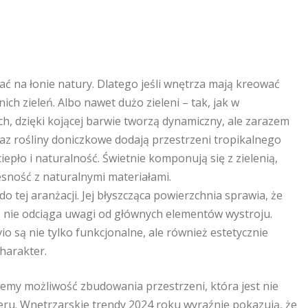
ać na łonie natury. Dlatego jeśli wnętrza mają kreować
ch zieleń. Albo nawet dużo zieleni – tak, jak w
h, dzięki kojącej barwie tworzą dynamiczny, ale zarazem
az rośliny doniczkowe dodają przestrzeni tropikalnego
epło i naturalność. Świetnie komponują się z zielenią,
zesność z naturalnymi materiałami.
 tej aranżacji. Jej błyszcząca powierzchnia sprawia, że
e nie odciąga uwagi od głównych elementów wystroju.
o są nie tylko funkcjonalne, ale również estetycznie
charakter.
emy możliwość zbudowania przestrzeni, która jest nie
eru. Wnętrzarskie trendy 2024 roku wyraźnie pokazują, że