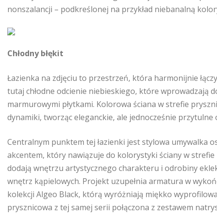
nonszalancji – podkreślonej na przykład niebanalną kolor
Chłodny błękit
Łazienka na zdjęciu to przestrzeń, która harmonijnie łą
tutaj chłodne odcienie niebieskiego, które wprowadzają d
marmurowymi płytkami. Kolorowa ściana w strefie prysznica
dynamiki, tworząc eleganckie, ale jednocześnie przytulne 
Centralnym punktem tej łazienki jest stylowa umywalka o
akcentem, który nawiązuje do kolorystyki ściany w strefie
dodają wnętrzu artystycznego charakteru i odrobiny eklek
wnętrz kąpielowych. Projekt uzupełnia armatura w wykońc
kolekcji Algeo Black, którą wyróżniają miękko wyprofilowan
prysznicowa z tej samej serii połączona z zestawem natr