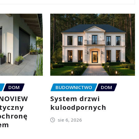
DOM
BUDOWNICTWO
DOM
NNOVIEW
System drzwi
ktyczny
kuloodpornych
ochronę
sie 6, 2026
łem