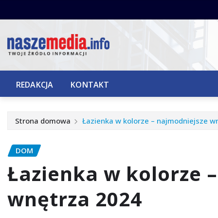
Przejdź
do
treści
REDAKCJA
KONTAKT
Strona domowa
Łazienka w kolorze – najmodniejsze w
DOM
Łazienka w kolorze 
wnętrza 2024