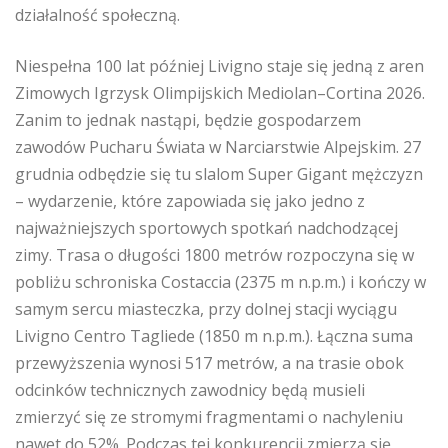
działalność społeczną.
Niespełna 100 lat później Livigno staje się jedną z aren
Zimowych Igrzysk Olimpijskich Mediolan–Cortina 2026.
Zanim to jednak nastąpi, będzie gospodarzem
zawodów Pucharu Świata w Narciarstwie Alpejskim. 27
grudnia odbędzie się tu slalom Super Gigant mężczyzn
– wydarzenie, które zapowiada się jako jedno z
najważniejszych sportowych spotkań nadchodzącej
zimy. Trasa o długości 1800 metrów rozpoczyna się w
pobliżu schroniska Costaccia (2375 m n.p.m.) i kończy w
samym sercu miasteczka, przy dolnej stacji wyciągu
Livigno Centro Tagliede (1850 m n.p.m.). Łączna suma
przewyższenia wynosi 517 metrów, a na trasie obok
odcinków technicznych zawodnicy będą musieli
zmierzyć się ze stromymi fragmentami o nachyleniu
nawet do 52%. Podczas tej konkurencji zmierzą się