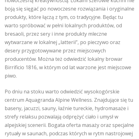
nowoczesną kreatywnością. Lokalni szefowie kuchni nie
boją się sięgać po nowoczesne rozwiązania i oryginalne
produkty, które łączą z tym, co tradycyjne. Będąc tu
warto spróbować w pełni lokalnych produktów, od
bresaoli, przez sery i inne produkty mleczne
wytwarzane w lokalnej „latterii”, po pieczywo oraz
desery przygotowywane przez miejscowych
producentów. Można też odwiedzić lokalny browar
Birrificio 1816, w którym od lat warzone jest miejscowe
piwo.
Po dniu na stoku warto odwiedzić wysokogórskie
centrum Aquagranda Alpine Wellness. Znajdujące się tu
baseny, jacuzzi, sauny, łaźnie tureckie, hydromasaże i
strefy relaksu pozwalają odprężyć ciało i umysł w
alpejskiej scenerii. Bogata oferta masaży oraz specjalne
rytuały w saunach, podczas których w rytm nastrojowej