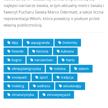
najlepsi narciarze świata, w tym aktualny mistrz świata i
faworyt Pucharu Świata Marco Odermatt, a także liczna
reprezentacja Włoch, która powalczy o podium przed
własną publicznością.
Alpy
aquagranda
Dolomity
freeride
historia
kulinaria
livigno
narciarstwo
Narty
olimpijskieigrzyska
rodzina
slalom
snowpark
sport
tradycja
trekking
wellness
włoskiealpy
zimaturystyka
zimowywyjazd