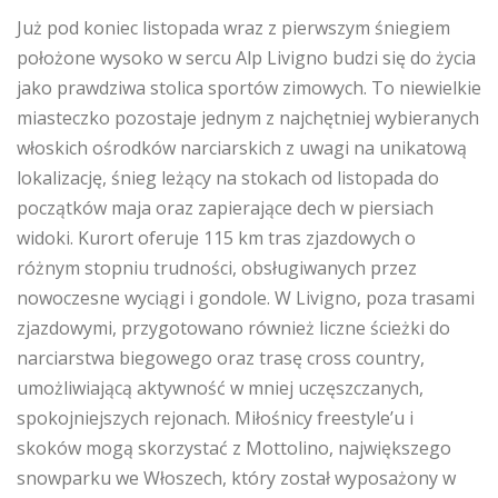
Już pod koniec listopada wraz z pierwszym śniegiem
położone wysoko w sercu Alp Livigno budzi się do życia
jako prawdziwa stolica sportów zimowych. To niewielkie
miasteczko pozostaje jednym z najchętniej wybieranych
włoskich ośrodków narciarskich z uwagi na unikatową
lokalizację, śnieg leżący na stokach od listopada do
początków maja oraz zapierające dech w piersiach
widoki. Kurort oferuje 115 km tras zjazdowych o
różnym stopniu trudności, obsługiwanych przez
nowoczesne wyciągi i gondole. W Livigno, poza trasami
zjazdowymi, przygotowano również liczne ścieżki do
narciarstwa biegowego oraz trasę cross country,
umożliwiającą aktywność w mniej uczęszczanych,
spokojniejszych rejonach. Miłośnicy freestyle’u i
skoków mogą skorzystać z Mottolino, największego
snowparku we Włoszech, który został wyposażony w