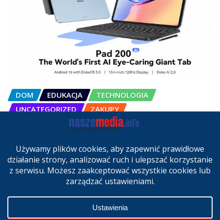
DOM
EDUKACJA
TECHNOLOGIA
UNCATEGORIZED
ZAKUPY
OSCAL Pad 200 alternatywą dla
laptopa. Nowy model trafił do
sprzedaży w Polsce
cze 27, 2026