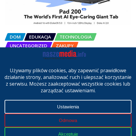
DOM
EDUKACJA
TECHNOLOGIA
UNCATEGORIZED
ZAKUPY
OSCAL Pad 200 alternatywą dla
laptopa. Nowy model trafił do
sprzedaży w Polsce
cze 27, 2026