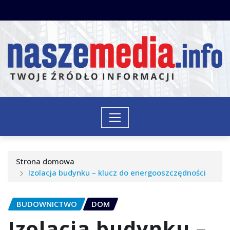
Przejdź
do
treści
Strona domowa
Izolacja budynku – klucz do energooszczędności
BUDOWNICTWO
DOM
Izolacja budynku –