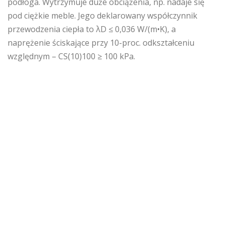
podłoga. Wytrzymuje duże obciążenia, np. nadaje się
pod ciężkie meble. Jego deklarowany współczynnik
przewodzenia ciepła to λD ≤ 0,036 W/(m•K), a
naprężenie ściskające przy 10-proc. odkształceniu
względnym – CS(10)100 ≥ 100 kPa.