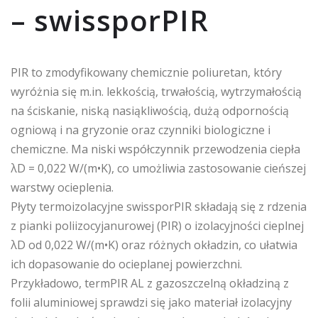
– swissporPIR
PIR to zmodyfikowany chemicznie poliuretan, który
wyróżnia się m.in. lekkością, trwałością, wytrzymałością
na ściskanie, niską nasiąkliwością, dużą odpornością
ogniową i na gryzonie oraz czynniki biologiczne i
chemiczne. Ma niski współczynnik przewodzenia ciepła
λD = 0,022 W/(m•K), co umożliwia zastosowanie cieńszej
warstwy ocieplenia.
Płyty termoizolacyjne swissporPIR składają się z rdzenia
z pianki poliizocyjanurowej (PIR) o izolacyjności cieplnej
λD od 0,022 W/(m•K) oraz różnych okładzin, co ułatwia
ich dopasowanie do ocieplanej powierzchni.
Przykładowo, termPIR AL z gazoszczelną okładziną z
folii aluminiowej sprawdzi się jako materiał izolacyjny