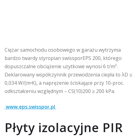
Ciężar samochodu osobowego w garażu wytrzyma
bardzo twardy styropian swissporEPS 200, którego
dopuszczalne obciążenie użytkowe wynosi 6 t/m².
Deklarowany współczynnik przewodzenia ciepła to λD ≤
0,034 W/(m•K), a naprężenie ściskające przy 10-proc.
odkształceniu względnym – CS(10)200 ≥ 200 kPa.
www.eps.swisspor.pl
Płyty izolacyjne PIR