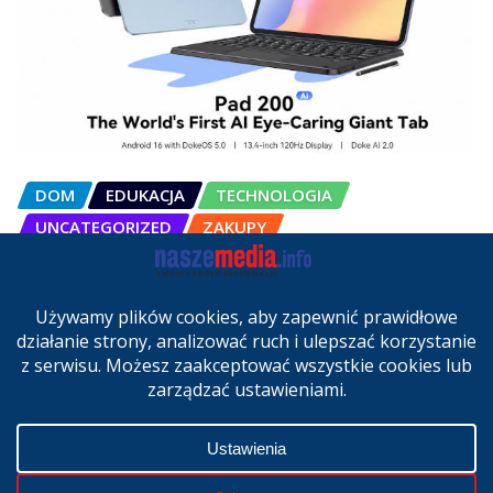
DOM
EDUKACJA
TECHNOLOGIA
UNCATEGORIZED
ZAKUPY
OSCAL Pad 200 alternatywą dla
laptopa. Nowy model trafił do
sprzedaży w Polsce
cze 27, 2026