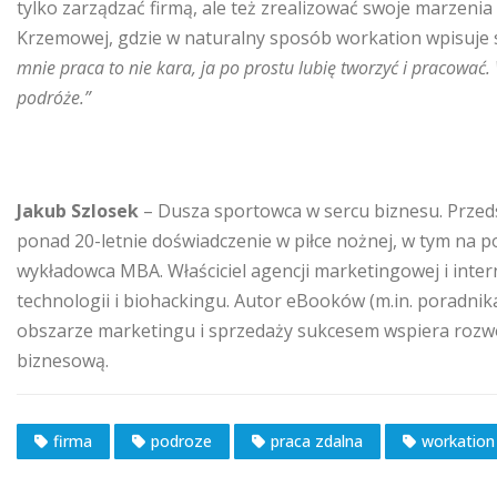
tylko zarządzać firmą, ale też zrealizować swoje marzeni
Krzemowej, gdzie w naturalny sposób workation wpisuje 
mnie praca to nie kara, ja po prostu lubię tworzyć i pracować
podróże.”
Jakub Szlosek
– Dusza sportowca w sercu biznesu. Przedsi
ponad 20-letnie doświadczenie w piłce nożnej, w tym na 
wykładowca MBA. Właściciel agencji marketingowej i int
technologii i biohackingu. Autor eBooków (m.in. poradnik
obszarze marketingu i sprzedaży sukcesem wspiera rozwój 
biznesową.
firma
podroze
praca zdalna
workation