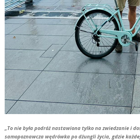
„To nie była podróż nastawiona tylko na zwiedzanie i do
samopoznawcza wędrówka po dżungli życia, gdzie każd