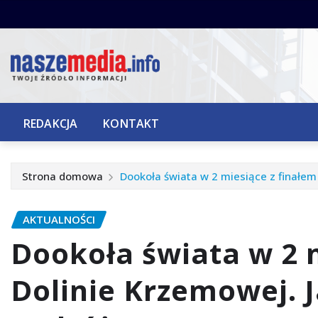
Przejdź
do
treści
REDAKCJA
KONTAKT
Strona domowa
Dookoła świata w 2 miesiące z finałem
AKTUALNOŚCI
Dookoła świata w 2 
Dolinie Krzemowej. J