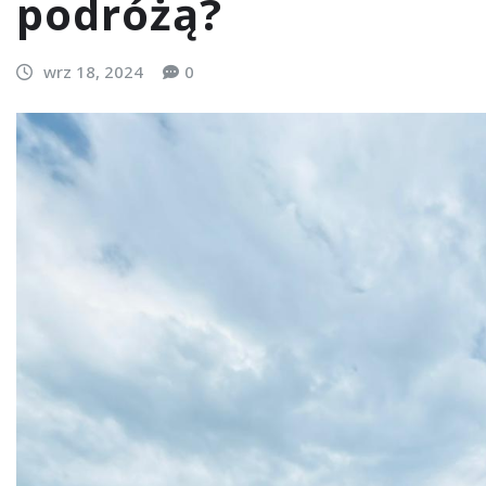
podróżą?
wrz 18, 2024
0