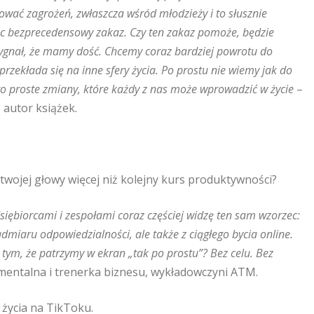
wać zagrożeń, zwłaszcza wśród młodzieży i to słusznie
ąc bezprecedensowy zakaz. Czy ten zakaz pomoże, będzie
sygnał, że mamy dość. Chcemy coraz bardziej powrotu do
przekłada się na inne sfery życia. Po prostu nie wiemy jak do
ą to proste zmiany, które każdy z nas może wprowadzić w życie
–
 autor książek.
twojej głowy więcej niż kolejny kurs produktywności?
dsiębiorcami i zespołami coraz częściej widzę ten sam wzorzec:
dmiaru odpowiedzialności, ale także z ciągłego bycia online.
na tym, że patrzymy w ekran „tak po prostu”? Bez celu. Bez
mentalna i trenerka biznesu, wykładowczyni ATM.
 życia na TikToku.