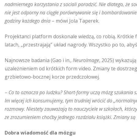
nadmiernego korzystania z sociali poradzić. Nie dlatego, że s
nie jest odporny na ciągłe porównywanie się i bombardowanie
godziny każdego dnia
– mówi Jola Taperek.
Projektanci platform doskonale wiedzą, co robią. Krótkie 
latach, „przestrajają” układ nagrody. Wszystko po to, aby
Najnowsze badania (Gao i in.,
NeuroImage
, 2025) wykazują
uzależnieniem od krótkich form video. Zmiany te dostrz
grzbietowo-bocznej korze przedczołowej.
–
Co to oznacza po ludzku? Short-formy uczą mózg szukania s
Im więcej ich konsumujemy, tym trudniej wrócić do „normalnych”
rozmowy. Niestety zauważają to nauczyciele w szkołach, którz
ze zrozumieniem choćby jednego rozdziału książki. Zmiany są
Dobra wiadomość dla mózgu