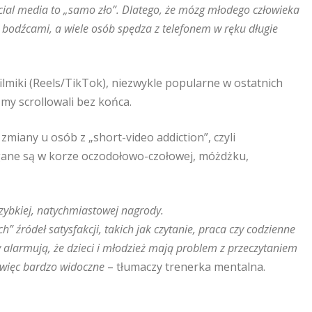
ocial media to „samo zło”. Dlatego, że mózg młodego człowieka
 bodźcami, a wiele osób spędza z telefonem w ręku długie
filmiki (Reels/TikTok), niezwykle popularne w ostatnich
śmy scrollowali bez końca.
 zmiany u osób z „short-video addiction”, czyli
egane są w korze oczodołowo-czołowej, móżdżku,
zybkiej, natychmiastowej nagrody.
 źródeł satysfakcji, takich jak czytanie, praca czy codzienne
y alarmują, że dzieci i młodzież mają problem z przeczytaniem
 więc bardzo widoczne
– tłumaczy trenerka mentalna.