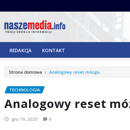
Przejdź
do
treści
REDAKCJA
KONTAKT
Strona domowa
Analogowy reset mózgu
TECHNOLOGIA
Analogowy reset mó
gru 19, 2025
0