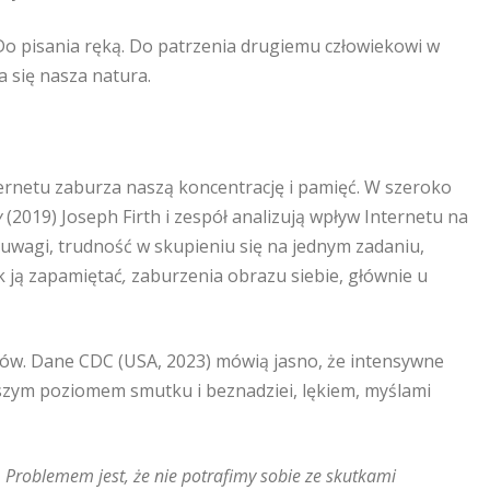
 Do pisania ręką. Do patrzenia drugiemu człowiekowi w
a się nasza natura.
ernetu zaburza naszą koncentrację i pamięć. W szeroko
y
(2019) Joseph Firth i zespół analizują wpływ Internetu na
 uwagi, trudność w skupieniu się na jednym zadaniu,
ak ją zapamiętać
,
zaburzenia obrazu siebie, głównie u
atków. Dane CDC (USA, 2023) mówią jasno, że intensywne
ższym poziomem smutku i beznadziei, lękiem, myślami
 Problemem jest, że nie potrafimy sobie ze skutkami