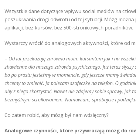
Wszystkie dane dotyczące wpływu social mediów na człow
poszukiwania drogi odwrotu od tej sytuacji. Mózg można 
aplikacji, bez kursów, bez 500-stronicowych poradników.
Wystarczy wrócić do analogowych aktywności, które od mi
–
Od lat przekazuję zarówno moim kursantom jak i na wszelkic
zbawienne dla naszego zdrowia psychicznego. Już teraz słyszy
bo po prostu jesteśmy w momencie, gdy jeszcze mamy świadomo
chcemy to zmienić. Ja polecam szafeczkę na telefon. O godzin
aby z niego skorzystać. Nawet nie zdajemy sobie sprawy, jak to
bezmyślnym scrollowaniem. Namawiam, spróbujcie i podzięku
Co zatem robić, aby mózg był nam wdzięczny?
Analogowe czynności, które przywracają mózg do r