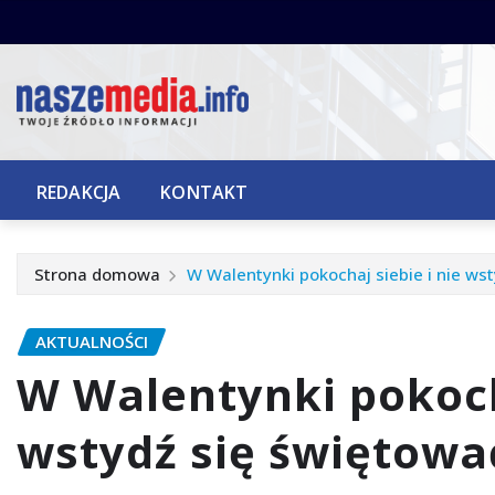
Przejdź
do
treści
REDAKCJA
KONTAKT
Strona domowa
W Walentynki pokochaj siebie i nie wst
AKTUALNOŚCI
W Walentynki pokocha
wstydź się świętować