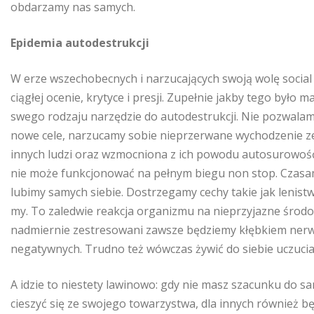
obdarzamy nas samych.
Epidemia autodestrukcji
W erze wszechobecnych i narzucających swoją wolę social
ciągłej ocenie, krytyce i presji. Zupełnie jakby tego było
swego rodzaju narzędzie do autodestrukcji. Nie pozwalam
nowe cele, narzucamy sobie nieprzerwane wychodzenie ze
innych ludzi oraz wzmocniona z ich powodu autosurowość, 
nie może funkcjonować na pełnym biegu non stop. Czasami
lubimy samych siebie. Dostrzegamy cechy takie jak lenist
my. To zaledwie reakcja organizmu na nieprzyjazne środ
nadmiernie zestresowani zawsze będziemy kłębkiem nerwó
negatywnych. Trudno też wówczas żywić do siebie uczucia
A idzie to niestety lawinowo: gdy nie masz szacunku do same
cieszyć się ze swojego towarzystwa, dla innych również będ