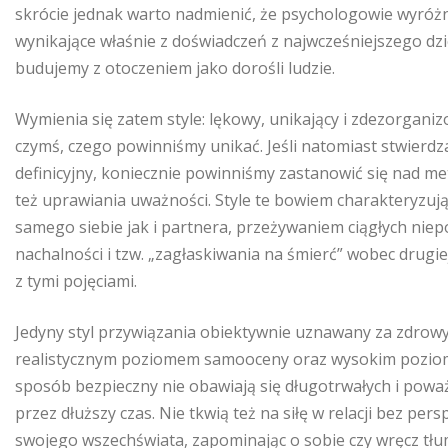
skrócie jednak warto nadmienić, że psychologowie wyróżnia
wynikające właśnie z doświadczeń z najwcześniejszego dzie
budujemy z otoczeniem jako dorośli ludzie.
Wymienia się zatem style: lękowy, unikający i zdezorganiz
czymś, czego powinniśmy unikać. Jeśli natomiast stwierd
definicyjny, koniecznie powinniśmy zastanowić się nad m
też uprawiania uważności. Style te bowiem charakteryzuj
samego siebie jak i partnera, przeżywaniem ciągłych ni
nachalności i tzw. „zagłaskiwania na śmierć” wobec drugi
z tymi pojęciami.
Jedyny styl przywiązania obiektywnie uznawany za zdrowy
realistycznym poziomem samooceny oraz wysokim poziomem
sposób bezpieczny nie obawiają się długotrwałych i poważn
przez dłuższy czas. Nie tkwią też na siłę w relacji bez pe
swojego wszechświata, zapominając o sobie czy wręcz tłum