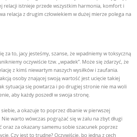
j relacji istnieje przede wszystkim harmonia, komfort i
wa relacja z drugim człowiekiem w dużej mierze polega na
się za to, jacy jesteśmy, szanse, że wpadniemy w toksyczną
 unikniemy oczywiście tzw. „wpadek”. Może się zdarzyć, że
lację z kimś niewartym naszych wysiłków i zaufania.
kcją osoby znającej swoją wartość jest ucięcie takiej
nak sytuacja się powtarza i po drugiej stronie nie ma woli
nie, aby każdy poszedł w swoja stronę.
siebie, a okazuje to poprzez dbanie w pierwszej
. Nie warto wówczas pogrążać się w żalu na zbyt długi
łość oraz za okazany samemu sobie szacunek poprzez
ie. Czy jest to trudne? Oczywiście, bo jedną z cech