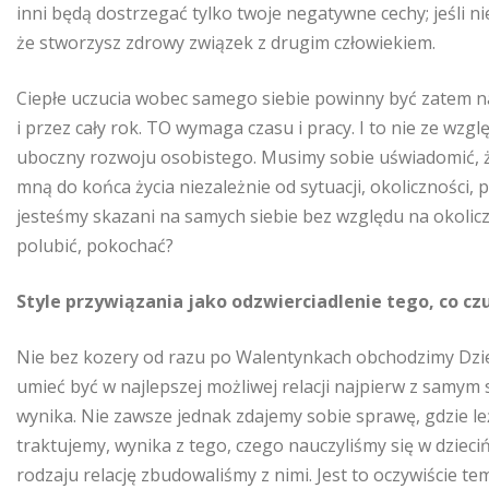
inni będą dostrzegać tylko twoje negatywne cechy; jeśli n
że stworzysz zdrowy związek z drugim człowiekiem.
Ciepłe uczucia wobec samego siebie powinny być zatem n
i przez cały rok. TO wymaga czasu i pracy. I to nie ze wzg
uboczny rozwoju osobistego. Musimy sobie uświadomić, że
mną do końca życia niezależnie od sytuacji, okoliczności,
jesteśmy skazani na samych siebie bez względu na okolicz
polubić, pokochać?
Style przywiązania jako odzwierciadlenie tego, co cz
Nie bez kozery od razu po Walentynkach obchodzimy Dzień
umieć być w najlepszej możliwej relacji najpierw z samym s
wynika. Nie zawsze jednak zdajemy sobie sprawę, gdzie leż
traktujemy, wynika z tego, czego nauczyliśmy się w dzieciń
rodzaju relację zbudowaliśmy z nimi. Jest to oczywiście te