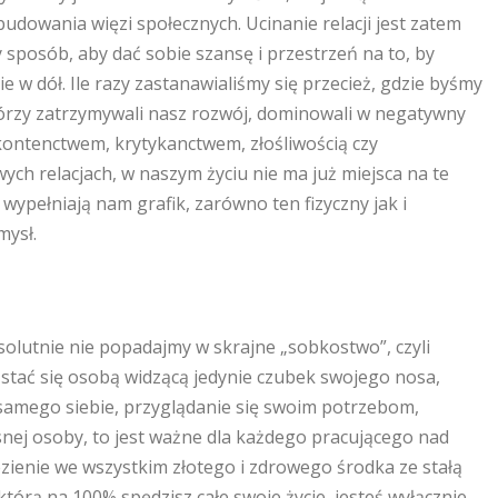
budowania więzi społecznych. Ucinanie relacji jest zatem
 sposób, aby dać sobie szansę i przestrzeń na to, by
ie w dół. Ile razy zastanawialiśmy się przecież, gdzie byśmy
, którzy zatrzymywali nasz rozwój, dominowali w negatywny
kontenctwem, krytykanctwem, złośliwością czy
ych relacjach, w naszym życiu nie ma już miejsca na te
wypełniają nam grafik, zarówno ten fizyczny jak i
mysł.
solutnie nie popadajmy w skrajne „sobkostwo”, czyli
 stać się osobą widzącą jedynie czubek swojego nosa,
o samego siebie, przyglądanie się swoim potrzebom,
snej osoby, to jest ważne dla każdego pracującego nad
zienie we wszystkim złotego i zdrowego środka ze stałą
którą na 100% spędzisz całe swoje życie, jesteś wyłącznie