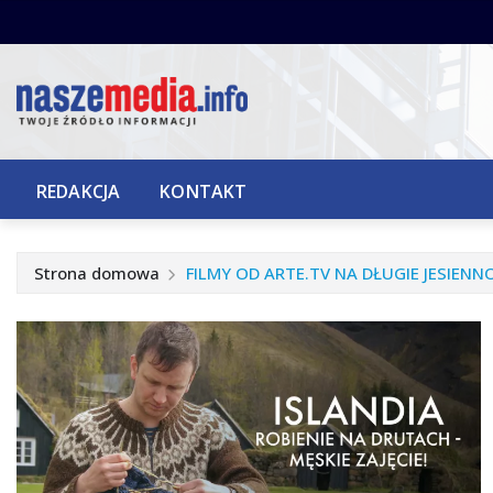
Przejdź
do
treści
REDAKCJA
KONTAKT
Strona domowa
FILMY OD ARTE.TV NA DŁUGIE JESIEN