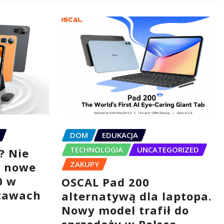
DOM
EDUKACJA
TECHNOLOGIA
UNCATEGORIZED
? Nie
ZAKUPY
– nowe
0 w
OSCAL Pad 200
tawach
alternatywą dla laptopa.
Nowy model trafił do