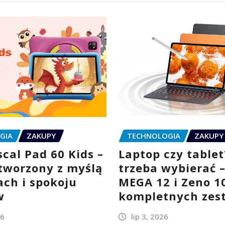
GIA
ZAKUPY
TECHNOLOGIA
ZAKUPY
cal Pad 60 Kids –
Laptop czy tablet
stworzony z myślą
trzeba wybierać 
ach i spokoju
MEGA 12 i Zeno 1
w
kompletnych zes
26
lip 3, 2026