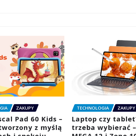
GIA
ZAKUPY
TECHNOLOGIA
ZAKUPY
cal Pad 60 Kids –
Laptop czy tablet
stworzony z myślą
trzeba wybierać 
ach i spokoju
MEGA 12 i Zeno 1