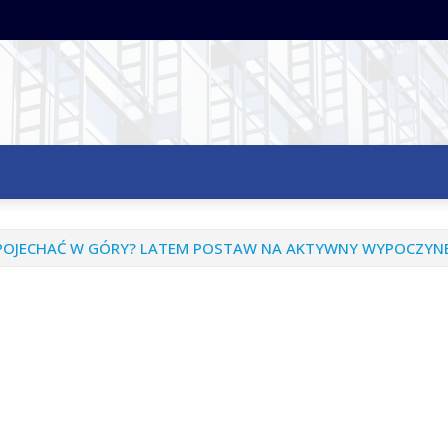
I POJECHAĆ W GÓRY? LATEM POSTAW NA AKTYWNY WYPOCZYN