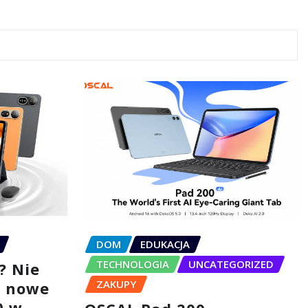
DOM
EDUKACJA
TECHNOLOGIA
UNCATEGORIZED
? Nie
ZAKUPY
– nowe
0 w