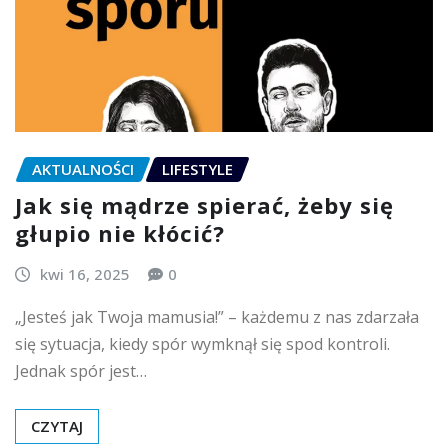
AKTUALNOŚCI
LIFESTYLE
Jak się mądrze spierać, żeby się
głupio nie kłócić?
kwi 16, 2025
0
„Jesteś jak Twoja mamusia!” – każdemu z nas zdarzała
się sytuacja, kiedy spór wymknął się spod kontroli.
Jednak spór jest…
CZYTAJ