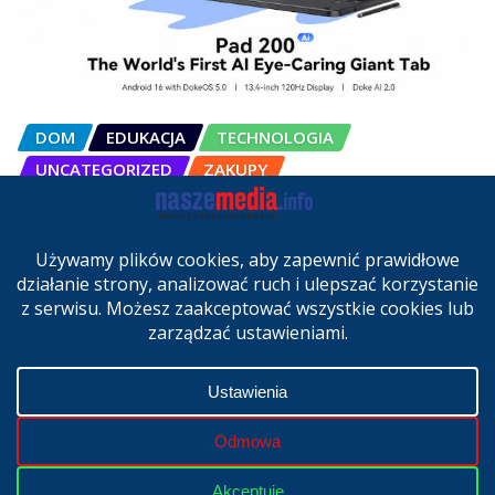
DOM
EDUKACJA
TECHNOLOGIA
UNCATEGORIZED
ZAKUPY
OSCAL Pad 200 alternatywą dla
laptopa. Nowy model trafił do
sprzedaży w Polsce
cze 27, 2026