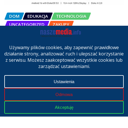
DOM
EDUKACJA
TECHNOLOGIA
UNCATEGORIZED
ZAKUPY
OSCAL Pad 200 alternatywą dla
laptopa. Nowy model trafił do
sprzedaży w Polsce
cze 27, 2026
Copyright © 2024 | Powered by
WordPress
|