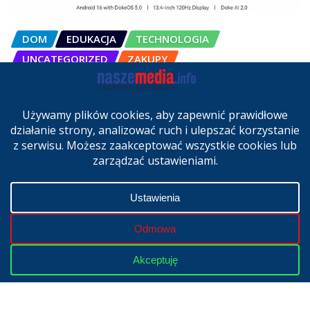
DOM
EDUKACJA
TECHNOLOGIA
UNCATEGORIZED
ZAKUPY
OSCAL Pad 200 alternatywą dla
laptopa. Nowy model trafił do
sprzedaży w Polsce
cze 27, 2026
Copyright © 2024 | Powered by
WordPress
|