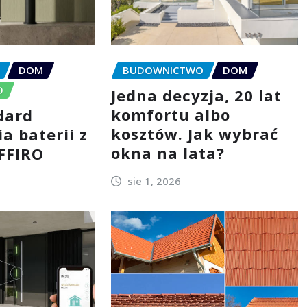
DOM
BUDOWNICTWO
DOM
D
Jedna decyzja, 20 lat
komfortu albo
dard
kosztów. Jak wybrać
a baterii z
okna na lata?
AFFIRO
sie 1, 2026