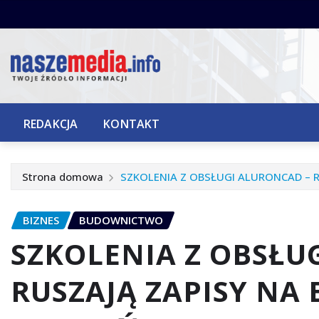
Przejdź
do
treści
REDAKCJA
KONTAKT
Strona domowa
SZKOLENIA Z OBSŁUGI ALURONCAD – R
BIZNES
BUDOWNICTWO
SZKOLENIA Z OBSŁU
RUSZAJĄ ZAPISY NA 