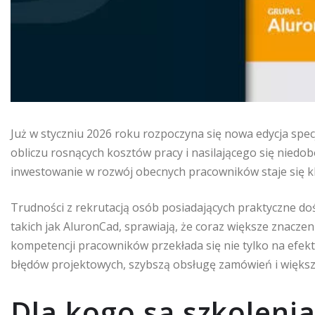
Już w styczniu 2026 roku rozpoczyna się nowa edycja spe
obliczu rosnących kosztów pracy i nasilającego się niedo
inwestowanie w rozwój obecnych pracowników staje się k
Trudności z rekrutacją osób posiadających praktyczne do
takich jak AluronCad, sprawiają, że coraz większe znacz
kompetencji pracowników przekłada się nie tylko na efek
błędów projektowych, szybszą obsługę zamówień i większ
Dla kogo są szkoleni