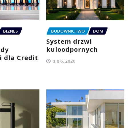
BIZNES
BUDOWNICTWO
DOM
System drzwi
kuloodpornych
zdy
 dla Credit
sie 6, 2026