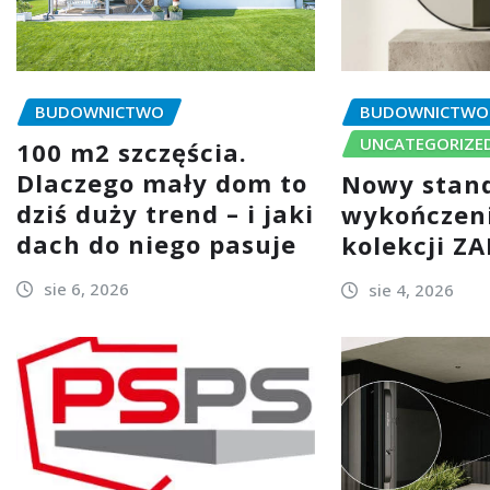
BUDOWNICTWO
BUDOWNICTWO
UNCATEGORIZE
100 m2 szczęścia.
Dlaczego mały dom to
Nowy stan
dziś duży trend – i jaki
wykończeni
dach do niego pasuje
kolekcji Z
sie 6, 2026
sie 4, 2026