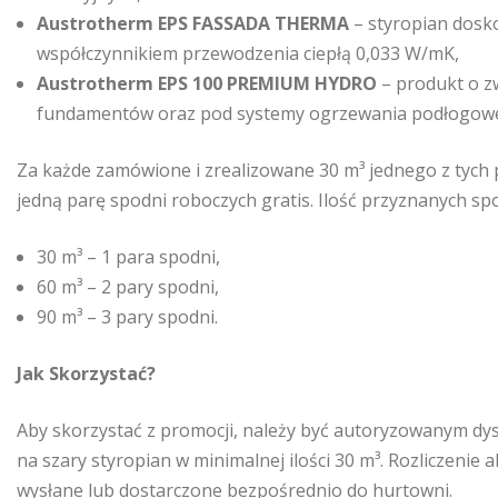
Austrotherm EPS FASSADA THERMA
– styropian doskon
współczynnikiem przewodzenia ciepłą 0,033 W/mK,
Austrotherm EPS 100 PREMIUM HYDRO
– produkt o zw
fundamentów oraz pod systemy ogrzewania podłogow
Za każde zamówione i zrealizowane 30 m³ jednego z tych 
jedną parę spodni roboczych gratis. Ilość przyznanych sp
30 m³ – 1 para spodni,
60 m³ – 2 pary spodni,
90 m³ – 3 pary spodni.
Jak Skorzystać?
Aby skorzystać z promocji, należy być autoryzowanym d
na szary styropian w minimalnej ilości 30 m³. Rozliczenie 
wysłane lub dostarczone bezpośrednio do hurtowni.