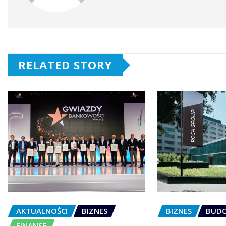
RELATED STORY
AKTUALNOŚCI
BIZNES
BIZNES
BUD
FINANSE