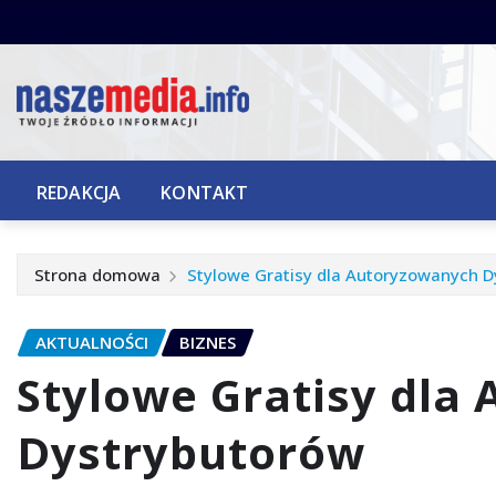
Przejdź
do
treści
REDAKCJA
KONTAKT
Strona domowa
Stylowe Gratisy dla Autoryzowanych 
AKTUALNOŚCI
BIZNES
Stylowe Gratisy dla
Dystrybutorów