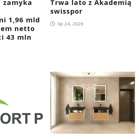
a zamyka
Trwa lato z Akademią
swisspor
i 1,96 mld
lip 24, 2026
kiem netto
i 43 mln