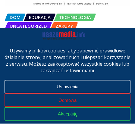
DOM
EDUKACJA
TECHNOLOGIA
UNCATEGORIZED
ZAKUPY
OSCAL Pad 200 alternatywą dla
laptopa. Nowy model trafił do
sprzedaży w Polsce
cze 27, 2026
Copyright © 2024 | Powered by
WordPress
|