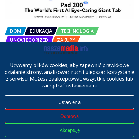
DOM
EDUKACJA
TECHNOLOGIA
UNCATEGORIZED
ZAKUPY
OSCAL Pad 200 alternatywą dla
laptopa. Nowy model trafił do
sprzedaży w Polsce
cze 27, 2026