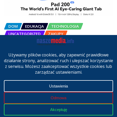
DOM
EDUKACJA
TECHNOLOGIA
UNCATEGORIZED
ZAKUPY
OSCAL Pad 200 alternatywą dla
laptopa. Nowy model trafił do
sprzedaży w Polsce
cze 27, 2026