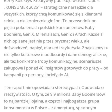
Berry Kolektyw Kreatywny publikuje właśnie raport
„KONSUMER 2025” – strategiczne narzędzie dla
wszystkich, którzy chcą komunikować się z klientami
celnie, a nie koniecznie głośno. To przewodnik po
pięciu pokoleniach polskich konsumentów: Baby
Boomers, Gen X, Milenialsach, Gen Z i Alfach. Każde z
nich opisane jest nie przez pryzmat wieku, ale
doświadczeń, napięć, marzeń i stylu życia. Znajdziemy tu
nie tylko kulturowe moodboardy i dane demograficzne,
ale też konkretne tropy komunikacyjne, scenariusze
zakupowe i ponad 40 insightów gotowych do pracy – od
kampanii po persony i briefy do AI.
Ten raport nie opowiada o stereotypach. Opowiada o
rzeczywistości. O tym, że 9,9 miliona Baby Boomersów
to najbardziej lojalna, a często i najbogatsza grupa
konsumencka w Polsce – z emeryturą, spłaconym