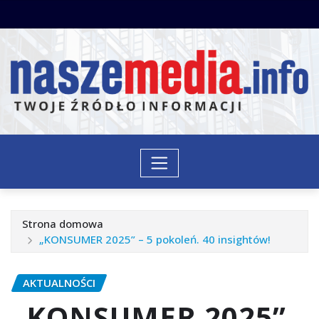
Przejdź
do
treści
Strona domowa
„KONSUMER 2025” – 5 pokoleń. 40 insightów!
AKTUALNOŚCI
„KONSUMER 2025”