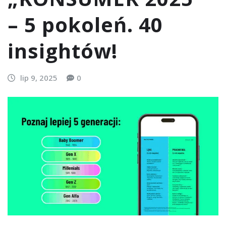
– 5 pokoleń. 40
insightów!
lip 9, 2025
0