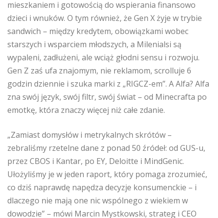
mieszkaniem i gotowością do wspierania finansowo
dzieci i wnuków. O tym również, że Gen X żyje w trybie
sandwich – między kredytem, obowiązkami wobec
starszych i wsparciem młodszych, a Milenialsi są
wypaleni, zadłużeni, ale wciąż głodni sensu i rozwoju.
Gen Z zaś ufa znajomym, nie reklamom, scrolluje 6
godzin dziennie i szuka marki z „RIGCZ-em”. A Alfa? Alfa
zna swój język, swój filtr, swój świat – od Minecrafta po
emotkę, która znaczy więcej niż całe zdanie.
„Zamiast domysłów i metrykalnych skrótów –
zebraliśmy rzetelne dane z ponad 50 źródeł: od GUS-u,
przez CBOS i Kantar, po EY, Deloitte i MindGenic.
Ułożyliśmy je w jeden raport, który pomaga zrozumieć,
co dziś naprawdę napędza decyzje konsumenckie – i
dlaczego nie mają one nic wspólnego z wiekiem w
dowodzie” – mówi Marcin Mystkowski, strateg i CEO