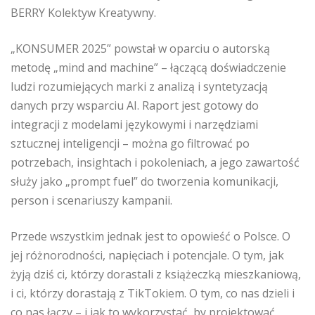
BERRY Kolektyw Kreatywny.
„KONSUMER 2025” powstał w oparciu o autorską
metodę „mind and machine” – łączącą doświadczenie
ludzi rozumiejących marki z analizą i syntetyzacją
danych przy wsparciu AI. Raport jest gotowy do
integracji z modelami językowymi i narzędziami
sztucznej inteligencji – można go filtrować po
potrzebach, insightach i pokoleniach, a jego zawartość
służy jako „prompt fuel” do tworzenia komunikacji,
person i scenariuszy kampanii.
Przede wszystkim jednak jest to opowieść o Polsce. O
jej różnorodności, napięciach i potencjale. O tym, jak
żyją dziś ci, którzy dorastali z książeczką mieszkaniową,
i ci, którzy dorastają z TikTokiem. O tym, co nas dzieli i
co nas łączy – i jak to wykorzystać, by projektować