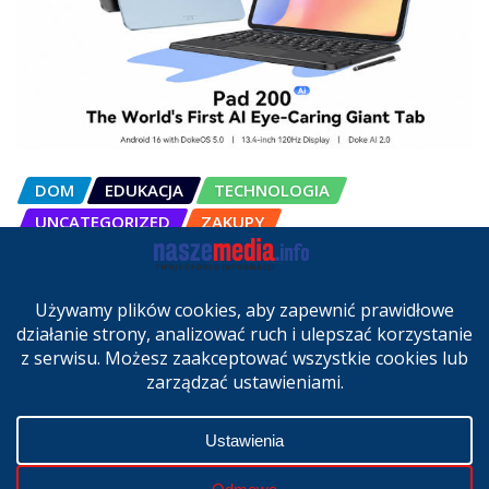
DOM
EDUKACJA
TECHNOLOGIA
UNCATEGORIZED
ZAKUPY
OSCAL Pad 200 alternatywą dla
laptopa. Nowy model trafił do
sprzedaży w Polsce
cze 27, 2026