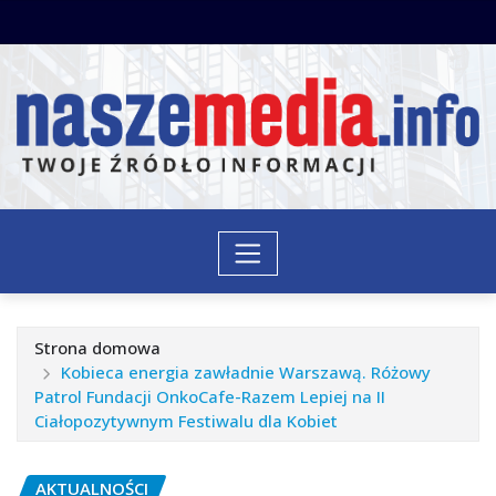
Przejdź
do
treści
Strona domowa
Kobieca energia zawładnie Warszawą. Różowy
Patrol Fundacji OnkoCafe-Razem Lepiej na II
Ciałopozytywnym Festiwalu dla Kobiet
AKTUALNOŚCI