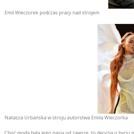
Emil Wieczorek podczas pracy nad strojem
Natasza Urbańska w stroju autorstwa Emila Wieczorka
Choć moda była jego pasją od zawsze, to decyzja o byciu 