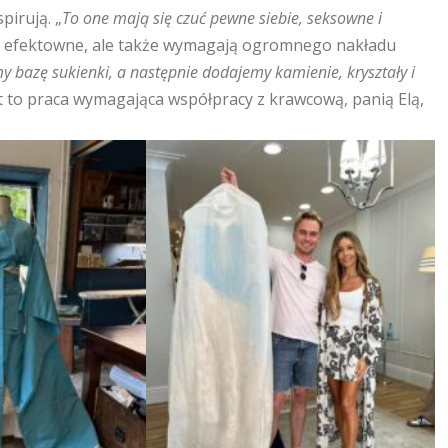
pirują. „
To one mają się czuć pewne siebie, seksowne i
lko efektowne, ale także wymagają ogromnego nakładu
y bazę sukienki, a następnie dodajemy kamienie, kryształy i
st to praca wymagająca współpracy z krawcową, panią Elą,