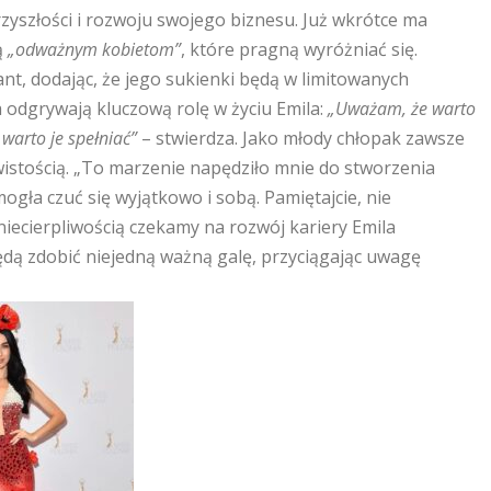
przyszłości i rozwoju swojego biznesu. Już wkrótce ma
ą
„odważnym kobietom”
, które pragną wyróżniać się.
ant, dodając, że jego sukienki będą w limitowanych
a odgrywają kluczową rolę w życiu Emila:
„Uważam, że warto
warto je spełniać”
– stwierdza. Jako młody chłopak zawsze
ywistością. „To marzenie napędziło mnie do stworzenia
ogła czuć się wyjątkowo i sobą. Pamiętajcie, nie
Z niecierpliwością czekamy na rozwój kariery Emila
ędą zdobić niejedną ważną galę, przyciągając uwagę