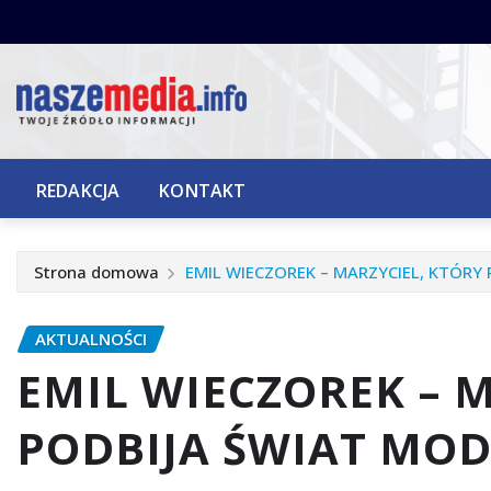
Przejdź
do
treści
REDAKCJA
KONTAKT
Strona domowa
EMIL WIECZOREK – MARZYCIEL, KTÓRY
AKTUALNOŚCI
EMIL WIECZOREK – 
PODBIJA ŚWIAT MO