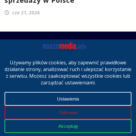
cze 27, 2026
Copyright © 2024 | Powered by
WordPress
|
NaszeMedia.info
realizacja
X-MediaGroup