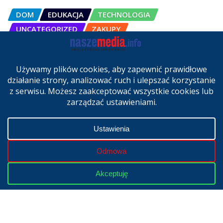
DOM
EDUKACJA
TECHNOLOGIA
UNCATEGORIZED
ZAKUPY
OSCAL Pad 200 alternatywą dla
laptopa. Nowy model trafił do
sprzedaży w Polsce
cze 27, 2026
Copyright © 2024 | Powered by
WordPress
|
NaszeMedia.info
realizacja
X-MediaGroup