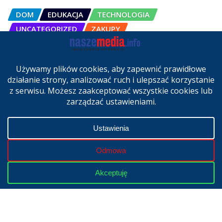
DOM
EDUKACJA
TECHNOLOGIA
UNCATEGORIZED
ZAKUPY
OSCAL Pad 200 alternatywą dla
laptopa. Nowy model trafił do
sprzedaży w Polsce
cze 27, 2026
Copyright © 2024 | Powered by
WordPress
|
NaszeMedia.info
realizacja
X-MediaGroup