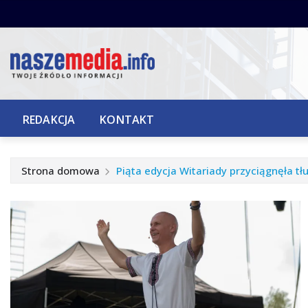
Przejdź
do
treści
REDAKCJA
KONTAKT
Strona domowa
Piąta edycja Witariady przyciągnęła t