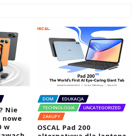
DOM
EDUKACJA
TECHNOLOGIA
UNCATEGORIZED
? Nie
ZAKUPY
– nowe
0 w
OSCAL Pad 200
tawach
alternatywą dla laptopa.