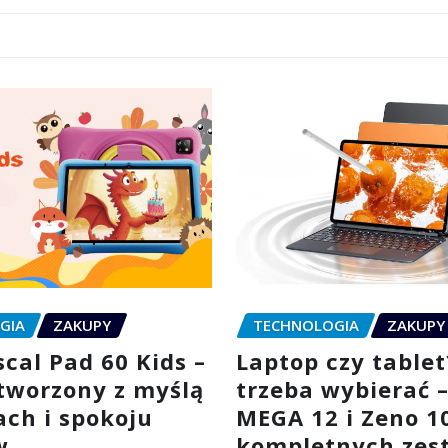
GIA
ZAKUPY
TECHNOLOGIA
ZAKUPY
cal Pad 60 Kids –
Laptop czy tablet
stworzony z myślą
trzeba wybierać 
ach i spokoju
MEGA 12 i Zeno 1
w
kompletnych zes